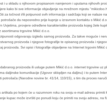
rnost i u skladu s njihovom propisanom namjenom i uputama njihovih pro
re kako bi sve informacije objavljenje na mrežnom mjestu “mikicdoo.hr”
čiti za točnost i/ili potpunost svih informacija i sadržaja koji se nalaze
iva potrošače da neposredno prije kupnje u izravnom kontaktu s Mikić d
Uvjetima, provjere određene karakteristike proizvoda kojeg žele kupiti 
 iz asortimana trgovine Mikić d.o.o.
u potpunosti odgovaraju izgledu samog proizvoda. Za takve moguće i ne
varnog proizvoda i njegove fotografije te opisanog proizvoda i njegove
aj proizvoda. Svi opisi i fotografije objavljene na Internet trgovini Mikić 
dabranog proizvoda ili usluge putem Mikić d.o.o. internet trgovine uz 
ima daljinske komunikacije (Ugovor sklopljen na daljinu) i to putem Int
iti potrošača (Narodne novine br. 41/14, 110/15), s tim da proces naručiv
s artikala po kojem će u razumnom roku na svoju e-mail adresu primiti
e kupac može izvršiti po ponudi koju će primiti na svoju adresu, na fizi