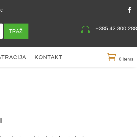
ec

+385 42 300 288
TRAŽI
STRACIJA
KONTAKT
0 Items
I