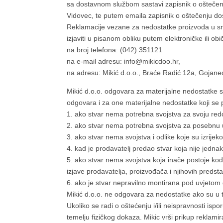
sa dostavnom službom sastavi zapisnik o oštečen
Vidovec, te putem emaila zapisnik o oštečenju dost
Reklamacije vezane za nedostatke proizvoda u sm
izjaviti u pisanom obliku putem elektroničke ili o
na broj telefona: (042) 351121
na e-mail adresu: info@mikicdoo.hr,
na adresu: Mikić d.o.o., Braće Radić 12a, Gojan
Mikić d.o.o. odgovara za materijalne nedostatke stv
odgovara i za one materijalne nedostatke koji se p
1. ako stvar nema potrebna svojstva za svoju redo
2. ako stvar nema potrebna svojstva za posebnu up
3. ako stvar nema svojstva i odlike koje su izrij
4. kad je prodavatelj predao stvar koja nije jedna
5. ako stvar nema svojstva koja inače postoje kod
izjave prodavatelja, proizvođača i njihovih predsta
6. ako je stvar nepravilno montirana pod uvjetom
Mikić d.o.o. ne odgovara za nedostatke ako su u tr
Ukoliko se radi o oštećenju i/ili neispravnosti ispo
temelju fizičkog dokaza. Mikic vrši prikup reklam