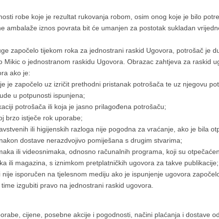
ti robe koje je rezultat rukovanja robom, osim onog koje je bilo potreb
lne ambalaže iznos povrata bit će umanjen za postotak sukladan vrijedno
luge započelo tijekom roka za jednostrani raskid Ugovora, potrošač je du
tio Mikic o jednostranom raskidu Ugovora. Obrazac zahtjeva za raskid
ra ako je:
je je započelo uz izričit prethodni pristanak potrošača te uz njegovu po
ude u potpunosti ispunjena;
ciji potrošača ili koja je jasno prilagođena potrošaču;
oj brzo istječe rok uporabe;
tvenih ili higijenskih razloga nije pogodna za vraćanje, ako je bila 
 nakon dostave nerazdvojivo pomiješana s drugim stvarima;
ka ili videosnimaka, odnosno računalnih programa, koji su otpečaćen
a ili magazina, s iznimkom pretplatničkih ugovora za takve publikacije;
 nije isporučen na tjelesnom mediju ako je ispunjenje ugovora započelo 
time izgubiti pravo na jednostrani raskid ugovora.
orabe, cijene, posebne akcije i pogodnosti, načini plaćanja i dostave o