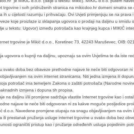
cdoo.hr” je MIKIĆ d.o.o. (dalje u tekstu: Mikić). MIKIĆ d.o.o. putem nave
t trgovine i svih pridruženih stranica na mikicdoo.hr domeni smatra se
da ih u cijelosti razumiju i prihvaćaju. Ovi Uvjeti primjenjuju se na prav
veze koje proizlaze iz sklapanja ugovora o prodaji na daljinu u smislu od
je u tekstu: Ugovor) između potrošača kao krajnjeg kupca i MIKIĆ intern
ternet trgovine je Mikić d.o.o., Koretinec 73, 42243 Maruševec, OIB: 
a ugovora o kupnji na daljinu, upoznaju sa ovim Uvjetima te da iste redo
 u svako doba bez obaveze prethodne najave te neće biti odgovoran ni 
vljivanjem na ovim internet stranicama. Niti jedna izmjena ili dopuna o
ava koja potrošač ima temeljem Zakona o zaštiti potrošača (Narodne novi
aknadnih izmjena i dopuna tih propisa.
e na daljinu i/ili promjene sadržaja vlastite Internet trgovine kao i osta
dne najave te neće biti odgovoran ni za kakve moguće posljedice proizaš
ić d.o.o. Navedene promjene stupaju na snagu objavljivanjem na ovim i
a ili prestanak pružanja usluge internet trgovine u svako doba bez obv
punosti ograničiti pristup kao i pružanje određenih usluga pojedinim po