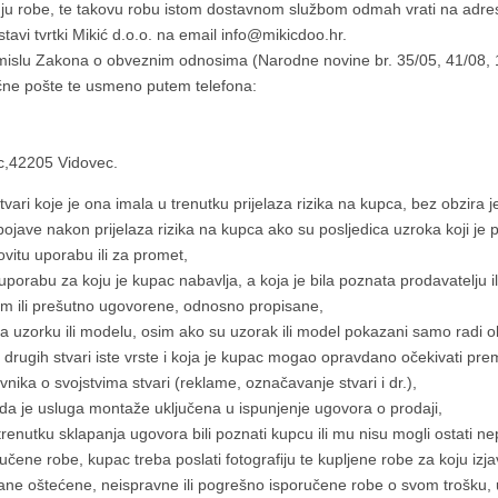
ju robe, te takovu robu istom dostavnom službom odmah vrati na adre
avi tvrtki Mikić d.o.o. na email info@mikicdoo.hr.
islu Zakona o obveznim odnosima (Narodne novine br. 35/05, 41/08, 125
bične pošte te usmeno putem telefona:
ec,42205 Vidovec.
ari koje je ona imala u trenutku prijelaza rizika na kupca, bez obzira je 
ojave nakon prijelaza rizika na kupca ako su posljedica uzroka koji je p
vitu uporabu ili za promet,
orabu za koju je kupac nabavlja, a koja je bila poznata prodavatelju il
ekom ili prešutno ugovorene, odnosno propisane,
ka uzorku ili modelu, osim ako su uzorak ili model pokazani samo radi ob
 drugih stvari iste vrste i koja je kupac mogao opravdano očekivati pre
vnika o svojstvima stvari (reklame, označavanje stvari i dr.),
 da je usluga montaže uključena u ispunjenje ugovora o prodaji,
enutku sklapanja ugovora bili poznati kupcu ili mu nisu mogli ostati ne
ručene robe, kupac treba poslati fotografiju te kupljene robe za koju izja
irane oštećene, neispravne ili pogrešno isporučene robe o svom trošku, 