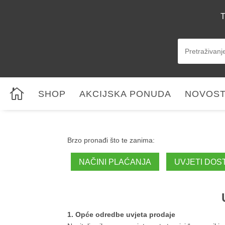
T

SHOP
AKCIJSKA PONUDA
NOVOST
Brzo pronađi što te zanima:
NAČINI PLAĆANJA
UVJETI DOS
1. Opće odredbe uvjeta prodaje