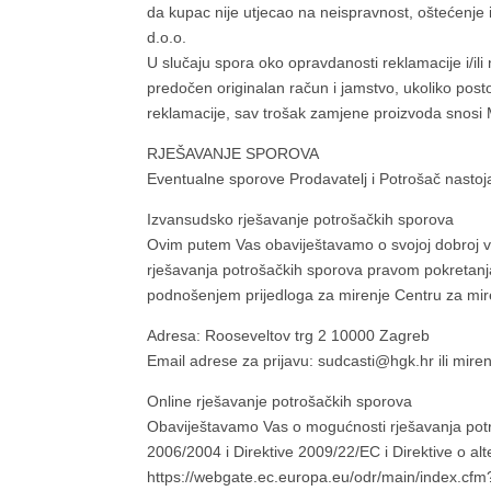
da kupac nije utjecao na neispravnost, oštećenje 
d.o.o.
U slučaju spora oko opravdanosti reklamacije i/ili 
predočen originalan račun i jamstvo, ukoliko posto
reklamacije, sav trošak zamjene proizvoda snosi M
RJEŠAVANJE SPOROVA
Eventualne sporove Prodavatelj i Potrošač nastoja
Izvansudsko rješavanje potrošačkih sporova
Ovim putem Vas obaviještavamo o svojoj dobroj v
rješavanja potrošačkih sporova pravom pokretanj
podnošenjem prijedloga za mirenje Centru za mir
Adresa: Rooseveltov trg 2 10000 Zagreb
Email adrese za prijavu: sudcasti@hgk.hr ili mir
Online rješavanje potrošačkih sporova
Obaviještavamo Vas o mogućnosti rješavanja potr
2006/2004 i Direktive 2009/22/EC i Direktive o al
https://webgate.ec.europa.eu/odr/main/index.