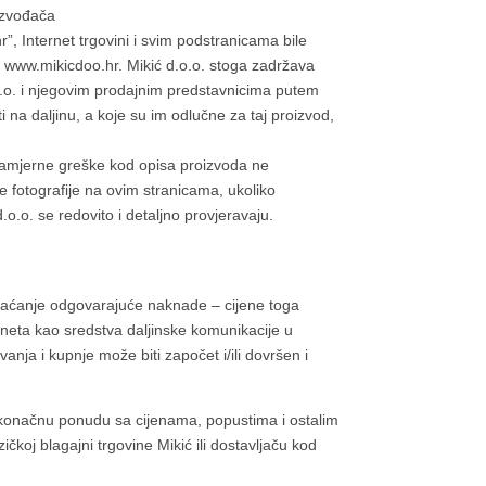
izvođača
, Internet trgovini i svim podstranicama bile
 na www.mikicdoo.hr. Mikić d.o.o. stoga zadržava
.o.o. i njegovim prodajnim predstavnicima putem
na daljinu, a koje su im odlučne za taj proizvod,
namjerne greške kod opisa proizvoda ne
 fotografije na ovim stranicama, ukoliko
d.o.o. se redovito i detaljno provjeravaju.
plaćanje odgovarajuće naknade – cijene toga
erneta kao sredstva daljinske komunikacije u
anja i kupnje može biti započet i/ili dovršen i
 konačnu ponudu sa cijenama, popustima i ostalim
čkoj blagajni trgovine Mikić ili dostavljaču kod