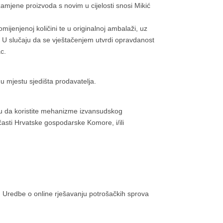
zamjene proizvoda s novim u cijelosti snosi Mikić
mijenjenoj količini te u originalnoj ambalaži, uz
bi. U slučaju da se vještačenjem utvrdi opravdanost
c.
u mjestu sjedišta prodavatelja.
vu da koristite mehanizme izvansudskog
sti Hrvatske gospodarske Komore, i/ili
 Uredbe o online rješavanju potrošačkih sprova