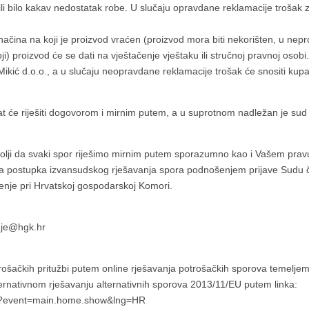
ili bilo kakav nedostatak robe. U slučaju opravdane reklamacije trošak 
načina na koji je proizvod vraćen (proizvod mora biti nekorišten, u nepro
ji) proizvod će se dati na vještačenje vještaku ili stručnoj pravnoj oso
ikić d.o.o., a u slučaju neopravdane reklamacije trošak će snositi kupa
t će riješiti dogovorom i mirnim putem, a u suprotnom nadležan je sud 
olji da svaki spor riješimo mirnim putem sporazumno kao i Vašem pra
a postupka izvansudskog rješavanja spora podnošenjem prijave Sudu ča
enje pri Hrvatskoj gospodarskoj Komori.
enje@hgk.hr
ošačkih pritužbi putem online rješavanja potrošačkih sporova temeljem
ternativnom rješavanju alternativnih sporova 2013/11/EU putem linka:
cfm?event=main.home.show&lng=HR