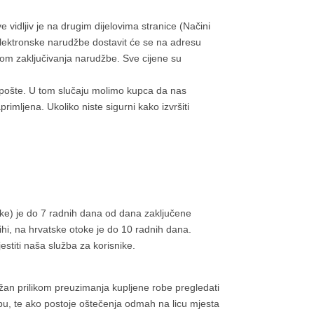
e vidljiv je na drugim dijelovima stranice (Načini
 elektronske narudžbe dostavit će se na adresu
kom zaključivanja narudžbe. Sve cijene su
 pošte. U tom slučaju molimo kupca da nas
rimljena. Ukoliko niste sigurni kako izvršiti
toke) je do 7 radnih dana od dana zaključene
i, na hrvatske otoke je do 10 radnih dana.
stiti naša služba za korisnike.
žan prilikom preuzimanja kupljene robe pregledati
obu, te ako postoje oštečenja odmah na licu mjesta