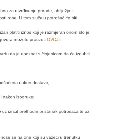
no za utvrđivanje prirode, obilježja i
sti robe. U tom slučaju potrošač će biti
žan platiti iznos koji je razmjeran onom što je
 ugovora možete preuzeti
OVDJE
.
tvrdu da je upoznat s činjenicom da će izgubiti
otpečaćena nakon dostave;
i nakon isporuke;
uz izričit prethodni pristanak potrošača te uz
dnose se na one koji su važeći u trenutku