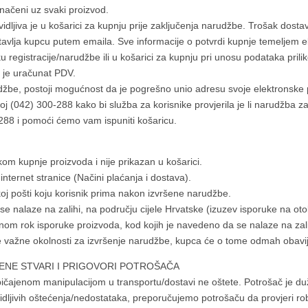
načeni uz svaki proizvod.
idljiva je u košarici za kupnju prije zaključenja narudžbe. Trošak dostav
dostavlja kupcu putem emaila. Sve informacije o potvrdi kupnje temeljem
registracije/narudžbe ili u košarici za kupnju pri unosu podataka prili
 je uračunat PDV.
udžbe, postoji mogućnost da je pogrešno unio adresu svoje elektronske
roj (042) 300-288 kako bi služba za korisnike provjerila je li narudžba zap
288 i pomoći ćemo vam ispuniti košaricu.
om kupnje proizvoda i nije prikazan u košarici.
nternet stranice (Načini plaćanja i dostava).
koj pošti koju korisnik prima nakon izvršene narudžbe.
se nalaze na zalihi, na području cijele Hrvatske (izuzev isporuke na o
 rok isporuke proizvoda, kod kojih je navedeno da se nalaze na zalih
ge važne okolnosti za izvršenje narudžbe, kupca će o tome odmah obavije
ENE STVARI I PRIGOVORI POTROŠAČA
bičajenom manipulacijom u transportu/dostavi ne oštete. Potrošač je du
a vidljivih oštećenja/nedostataka, preporučujemo potrošaču da provjeri r