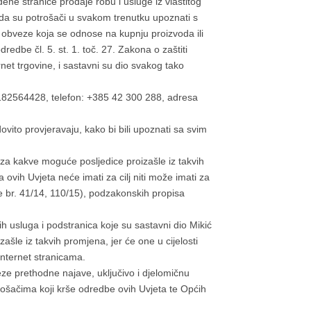
dene stranice prodaje robu i usluge iz vlastitog
 da su potrošači u svakom trenutku upoznati s
a i obveze koja se odnose na kupnju proizvoda ili
redbe čl. 5. st. 1. toč. 27. Zakona o zaštiti
et trgovine, i sastavni su dio svakog tako
02182564428, telefon: +385 42 300 288, adresa
vito provjeravaju, kako bi bili upoznati sa svim
za kakve moguće posljedice proizašle iz takvih
vih Uvjeta neće imati za cilj niti može imati za
ne br. 41/14, 110/15), podzakonskih propisa
lih usluga i podstranica koje su sastavni dio Mikić
le iz takvih promjena, jer će one u cijelosti
nternet stranicama.
eze prethodne najave, uključivo i djelomičnu
trošačima koji krše odredbe ovih Uvjeta te Općih