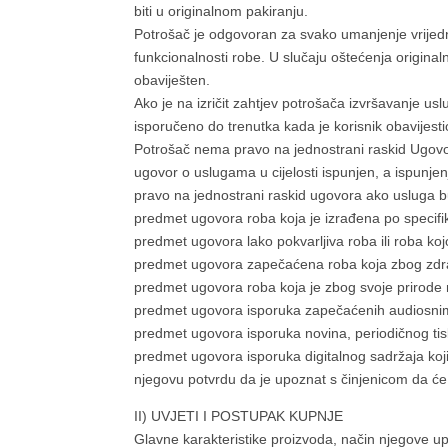
biti u originalnom pakiranju.
Potrošač je odgovoran za svako umanjenje vrijednos
funkcionalnosti robe. U slučaju oštećenja origina
obaviješten.
Ako je na izričit zahtjev potrošača izvršavanje us
isporučeno do trenutka kada je korisnik obavijes
Potrošač nema pravo na jednostrani raskid Ugovo
ugovor o uslugama u cijelosti ispunjen, a ispunjen
pravo na jednostrani raskid ugovora ako usluga b
predmet ugovora roba koja je izrađena po specifika
predmet ugovora lako pokvarljiva roba ili roba koj
predmet ugovora zapečaćena roba koja zbog zdravs
predmet ugovora roba koja je zbog svoje prirode
predmet ugovora isporuka zapečaćenih audiosnima
predmet ugovora isporuka novina, periodičnog tisk
predmet ugovora isporuka digitalnog sadržaja koji
njegovu potvrdu da je upoznat s činjenicom da će 
II) UVJETI I POSTUPAK KUPNJE
Glavne karakteristike proizvoda, način njegove up