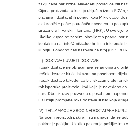
zaključene narudžbe. Navedeni podaci će biti naz
Cijena proizvoda, u koju je uključen iznos PDV-a, v
plaćanja i dostava) ili ponudi koju Mikić d.o.o. 
elektroničke pošte potrošača navedenu u postupku 
izražene u hrvatskim kunama (HRK). U sve cijene
Ukoliko kupac ne zaprimi obavijest o potvrdi nar
kontaktira na: info@mikicdoo.hr ili na telefonski b
kupnju, slobodno nas nazovite na broj (042) 300-
III) DOSTAVA I UVJETI DOSTAVE
trošak dostave ne obračunava se automatski prilik
trošak dostave bit će iskazan na posebnom dijelu i
trošak dostave također će biti iskazan u eletronič
rok isporuke proizvoda, kod kojih je navedeno da 
narudžbe, izuzev proizvoda s posebnom napomenom
u slučaju promjene roka dostave ili bilo koje dru
IV) REKLAMACIJE ZBOG NEDOSTATAKA KUPLJ
Naručeni proizvodi pakirani su na način da se uo
pakiranje pošiljke. Ukoliko pakiranje pošiljke im