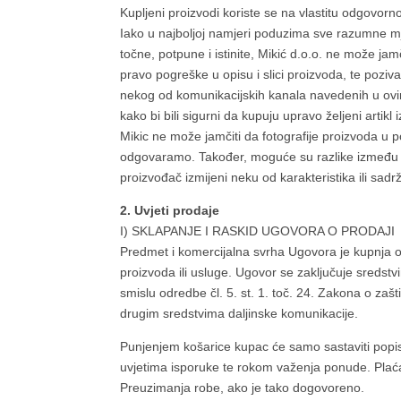
Kupljeni proizvodi koriste se na vlastitu odgovo
Iako u najboljoj namjeri poduzima sve razumne mje
točne, potpune i istinite, Mikić d.o.o. ne može jam
pravo pogreške u opisu i slici proizvoda, te poz
nekog od komunikacijskih kanala navedenih u ovim 
kako bi bili sigurni da kupuju upravo željeni artikl
Mikic ne može jamčiti da fotografije proizvoda 
odgovaramo. Također, moguće su razlike između st
proizvođač izmijeni neku od karakteristika ili sadrž
2. Uvjeti prodaje
I) SKLAPANJE I RASKID UGOVORA O PRODAJI
Predmet i komercijalna svrha Ugovora je kupnja o
proizvoda ili usluge. Ugovor se zaključuje sredstv
smislu odredbe čl. 5. st. 1. toč. 24. Zakona o zašt
drugim sredstvima daljinske komunikacije.
Punjenjem košarice kupac će samo sastaviti popi
uvjetima isporuke te rokom važenja ponude. Plaćanj
Preuzimanja robe, ako je tako dogovoreno.