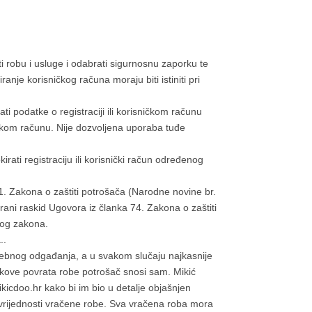
ti robu i usluge i odabrati sigurnosnu zaporku te
anje korisničkog računa moraju biti istiniti pri
ati podatke o registraciji ili korisničkom računu
ičkom računu. Nije dozvoljena uporaba tuđe
rati registraciju ili korisnički račun određenog
1. Zakona o zaštiti potrošača (Narodne novine br.
rani raskid Ugovora iz članka 74. Zakona o zaštiti
tog zakona.
..
trebnog odgađanja, a u svakom slučaju najkasnije
oškove povrata robe potrošač snosi sam. Mikić
kicdoo.hr kako bi im bio u detalje objašnjen
vrijednosti vračene robe. Sva vračena roba mora