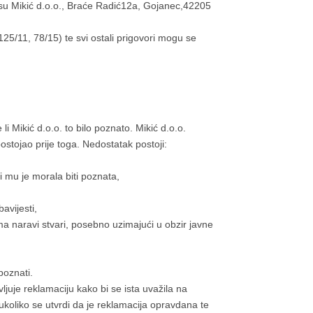
su Mikić d.o.o., Braće Radić12a, Gojanec,42205
/11, 78/15) te svi ostali prigovori mogu se
li Mikić d.o.o. to bilo poznato. Mikić d.o.o.
ostojao prije toga. Nedostatak postoji:
i mu je morala biti poznata,
avijesti,
ma naravi stvari, posebno uzimajući u obzir javne
poznati.
vljuje reklamaciju kako bi se ista uvažila na
ukoliko se utvrdi da je reklamacija opravdana te