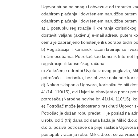
Ugovor stupa na snagu i obvezuje od trenutka kad
odabirom plaćanja i dovršenjem narudžbe putem +
odabirom plaćanja i dovršenjem narudžbe putem ko
a) U postupku registracije ili kreiranja korisničk
dostaviti valjanu (aktivnu) e-mail adresu putem koje
čemu je zabranjeno korištenje ili uporaba tuđih p
b) Registracija ili korisnički račun kreiraju se i v
trećim osobama. Potrošač kao korisnik Internet tr
registracije ili korisničkog računa.
c) Za kršenje odredbi Uvjeta iz ovog poglavlja, Mik
potrošača – korisnika, bez obveze naknade korisni
d) Nakon sklapanja Ugovora, korisniku će biti dos
41/14, 110/15), ovi Uvjeti te obavijest o pravu p
potrošača (Narodne novine br. 41/14, 110/15), koj
e) Potrošač može jednostrano raskinuti Ugovor sk
Potrošač je dužan robu predati ili je poslati na
u roku od 3 (tri) dana od dana kada je Mikić d.o.
d.o.o. poziva potrošače da prije raskida Ugovora 
postupak vraćanja robe. Mikić d.o.o. će za vrač