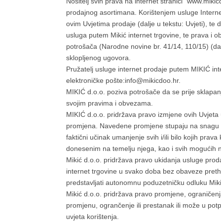
Nositelj svih prava na internet stranici “www.miki
prodajnog asortimana. Korištenjem usluge Interne
ovim Uvjetima prodaje (dalje u tekstu: Uvjeti), te 
usluga putem Mikić internet trgovine, te prava i ob
potrošača (Narodne novine br. 41/14, 110/15) (dal
sklopljenog ugovora.
Pružatelj usluge internet prodaje putem MIKIĆ in
elektroničke pošte:info@mikicdoo.hr.
MIKIĆ d.o.o. poziva potrošače da se prije sklapanj
svojim pravima i obvezama.
MIKIĆ d.o.o. pridržava pravo izmjene ovih Uvjeta
promjena. Navedene promjene stupaju na snagu obja
faktični učinak umanjenje svih i/ili bilo kojih pr
donesenim na temelju njega, kao i svih mogućih n
Mikić d.o.o. pridržava pravo ukidanja usluge prodaj
internet trgovine u svako doba bez obaveze pretho
predstavljati autonomnu poduzetničku odluku Mik
Mikić d.o.o. pridržava pravo promjene, ograničenj
promjenu, ogrančenje ili prestanak ili može u pot
uvjeta korištenja.