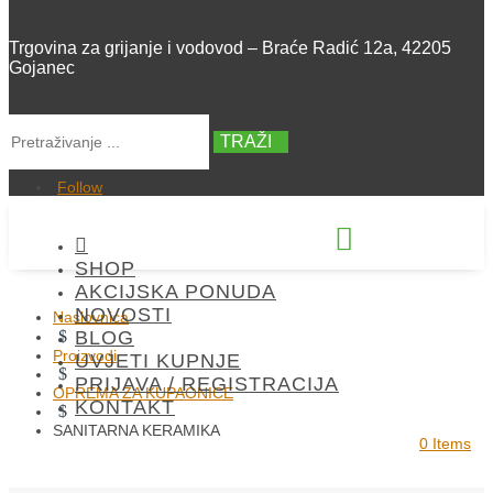
Trgovina za grijanje i vodovod – Braće Radić 12a, 42205
Gojanec
TRAŽI
Follow


SHOP
+385 42 300 288
AKCIJSKA PONUDA
NOVOSTI
Naslovnica
$
BLOG
Proizvodi
UVJETI KUPNJE
$
PRIJAVA / REGISTRACIJA
OPREMA ZA KUPAONICE
KONTAKT
$
SANITARNA KERAMIKA
0 Items