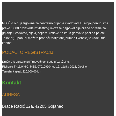
MIKIĆ d.o.o. je trgovina za centralno grijanje i vodovod. U svojoj ponudi ima
preko 1.000 proizvoda iz vlastitog uvoza te najpovoljnije cijene opreme za
grijanje i vodovod, cijevi, bojlere, kotlove na kruta goriva te peći na pelete.
Također, u ponudi možete pronaći radijatore, pumpe i ventile, te kade i tuš
kabine.
PODACI O REGISTRACIJI
Društvo je upisano pri Trgovačkom sudu u Varaždinu,
Rješenje Tt-13/946-2, MBS: 070109104 od 19. ožujka 2013. Godine.
Temeljni kapital: 220.000,00 kn
Kontakt
ADRESA
Braće Radić 12a, 42205 Gojanec