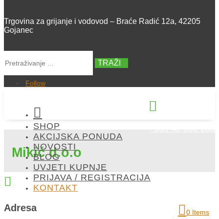
Trgovina za grijanje i vodovod – Braće Radić 12a, 42205
Gojanec
TRAŽI
Follow


SHOP
+385 42 300 288
AKCIJSKA PONUDA
NOVOSTI
Mikić d.o.o
BLOG
UVJETI KUPNJE
PRIJAVA / REGISTRACIJA

KONTAKT
Adresa
0 Items