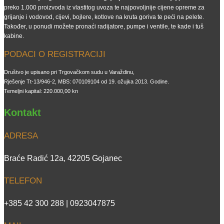
preko 1.000 proizvoda iz vlastitog uvoza te najpovoljnije cijene opreme za
grijanje i vodovod, cijevi, bojlere, kotlove na kruta goriva te peći na pelete.
Također, u ponudi možete pronaći radijatore, pumpe i ventile, te kade i tuš
kabine.
PODACI O REGISTRACIJI
Društvo je upisano pri Trgovačkom sudu u Varaždinu,
Rješenje Tt-13/946-2, MBS: 070109104 od 19. ožujka 2013. Godine.
Temeljni kapital: 220.000,00 kn
Kontakt
ADRESA
Braće Radić 12a, 42205 Gojanec
TELEFON
+385 42 300 288 | 0923047875