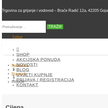
Trgovina za grijanje i vodovod – Braće Radić 12a, 42205 Goj
TRAŽI
Follow

SHOP
AKCIJSKA PONUDA
NOVOSTI
Naslovnica
$
BLOG
Proizvodi
UVJETI KUPNJE
$
PRIJAVA / REGISTRACIJA
PRIBOR
KONTAKT
Cijena