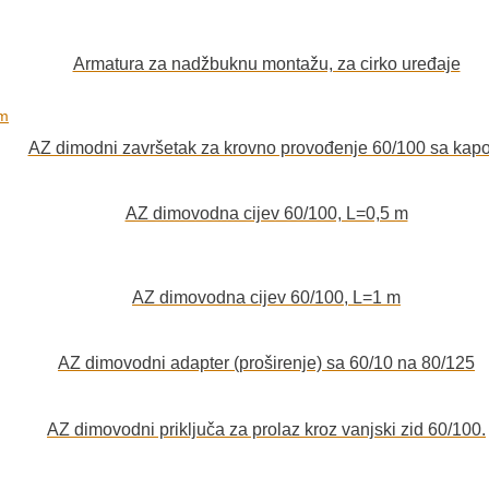
Armatura za nadžbuknu montažu, za cirko uređaje
AZ dimodni završetak za krovno provođenje 60/100 sa kap
AZ dimovodna cijev 60/100, L=0,5 m
AZ dimovodna cijev 60/100, L=1 m
AZ dimovodni adapter (proširenje) sa 60/10 na 80/125
AZ dimovodni priključa za prolaz kroz vanjski zid 60/100.