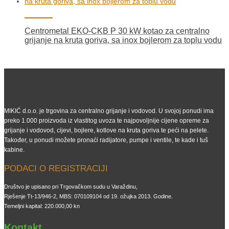
Centrometal EKO-CKB P 30 kW kotao za centralno
grijanje na kruta goriva, sa inox bojlerom za toplu vodu
MIKIĆ d.o.o. je trgovina za centralno grijanje i vodovod. U svojoj ponudi ima
preko 1.000 proizvoda iz vlastitog uvoza te najpovoljnije cijene opreme za
grijanje i vodovod, cijevi, bojlere, kotlove na kruta goriva te peći na pelete.
Također, u ponudi možete pronaći radijatore, pumpe i ventile, te kade i tuš
kabine.
PODACI O REGISTRACIJI
Društvo je upisano pri Trgovačkom sudu u Varaždinu,
Rješenje Tt-13/946-2, MBS: 070109104 od 19. ožujka 2013. Godine.
Temeljni kapital: 220.000,00 kn
Kontakt