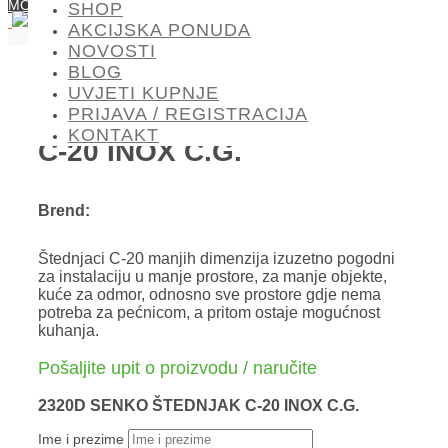
MOGLO BI VAS ZANIMATI
SHOP
AKCIJSKA PONUDA
NOVOSTI
BLOG
UVJETI KUPNJE
2320D SENKO ŠTEDNJAK
PRIJAVA / REGISTRACIJA
KONTAKT
C-20 INOX C.G.
Brend:
Štednjaci C-20 manjih dimenzija izuzetno pogodni
za instalaciju u manje prostore, za manje objekte,
kuće za odmor, odnosno sve prostore gdje nema
potreba za pećnicom, a pritom ostaje mogućnost
kuhanja.
Pošaljite upit o proizvodu / naručite
2320D SENKO ŠTEDNJAK C-20 INOX C.G.
Ime i prezime