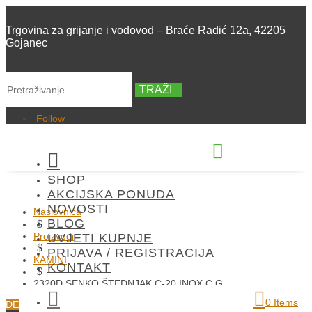
Trgovina za grijanje i vodovod – Braće Radić 12a, 42205
Gojanec
TRAŽI
Follow


SHOP
+385 42 300 288
AKCIJSKA PONUDA
NOVOSTI
Naslovnica
BLOG
$
Proizvodi
UVJETI KUPNJE
$
PRIJAVA / REGISTRACIJA
KAMINI
KONTAKT
$
2320D SENKO ŠTEDNJAK C-20 INOX C.G.

0 Items
DETALJI O PROIZVODU