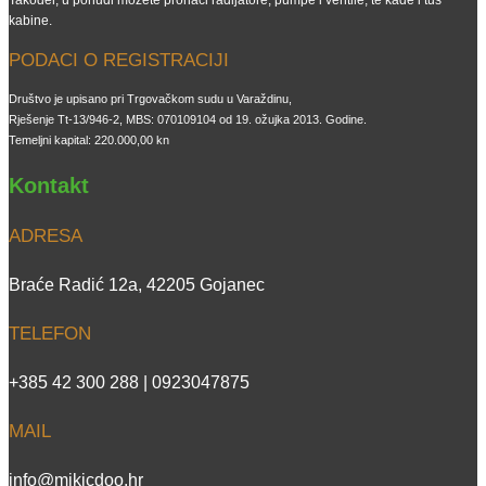
kabine.
PODACI O REGISTRACIJI
Društvo je upisano pri Trgovačkom sudu u Varaždinu,
Rješenje Tt-13/946-2, MBS: 070109104 od 19. ožujka 2013. Godine.
Temeljni kapital: 220.000,00 kn
Kontakt
ADRESA
Braće Radić 12a, 42205 Gojanec
TELEFON
+385 42 300 288 | 0923047875
MAIL
info@mikicdoo.hr