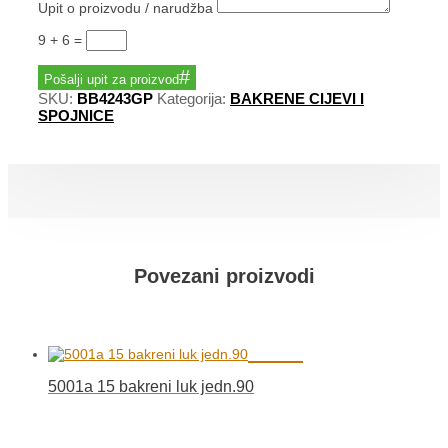
Upit o proizvodu / narudžba
9 + 6
=
Pošalji upit za proizvod
SKU:
BB4243GP
Kategorija:
BAKRENE CIJEVI I
SPOJNICE
Povezani proizvodi
5001a 15 bakreni luk jedn.90