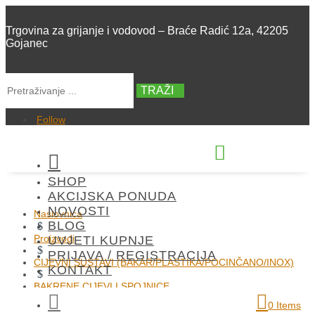
Trgovina za grijanje i vodovod – Braće Radić 12a, 42205
Gojanec
TRAŽI
Follow


SHOP
+385 42 300 288
AKCIJSKA PONUDA
NOVOSTI
Naslovnica
BLOG
$
Proizvodi
UVJETI KUPNJE
$
PRIJAVA / REGISTRACIJA
CIJEVNI SUSTAVI (BAKAR/PLASTIKA/POCINČANO/INOX)
KONTAKT
$
BAKRENE CIJEVI I SPOJNICE

$
0 Items
4243g 22-1/2′ MS PRELAZ RA.VN