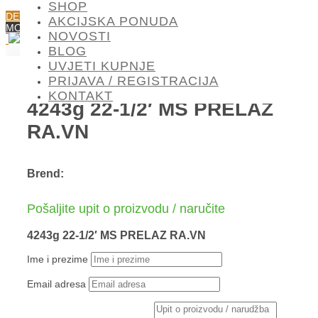
SHOP
DETALJI O PROIZVODU
AKCIJSKA PONUDA
MOGLO BI VAS ZANIMATI
NOVOSTI
BLOG
UVJETI KUPNJE
PRIJAVA / REGISTRACIJA
KONTAKT
4243g 22-1/2′ MS PRELAZ
RA.VN
Brend:
Pošaljite upit o proizvodu / naručite
4243g 22-1/2′ MS PRELAZ RA.VN
Ime i prezime
Email adresa