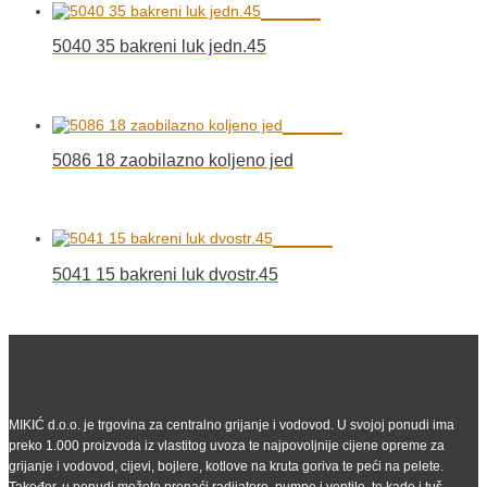
5040 35 bakreni luk jedn.45
5086 18 zaobilazno koljeno jed
5041 15 bakreni luk dvostr.45
MIKIĆ d.o.o. je trgovina za centralno grijanje i vodovod. U svojoj ponudi ima
preko 1.000 proizvoda iz vlastitog uvoza te najpovoljnije cijene opreme za
grijanje i vodovod, cijevi, bojlere, kotlove na kruta goriva te peći na pelete.
Također, u ponudi možete pronaći radijatore, pumpe i ventile, te kade i tuš