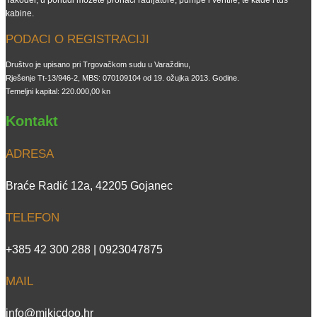
kabine.
PODACI O REGISTRACIJI
Društvo je upisano pri Trgovačkom sudu u Varaždinu,
Rješenje Tt-13/946-2, MBS: 070109104 od 19. ožujka 2013. Godine.
Temeljni kapital: 220.000,00 kn
Kontakt
ADRESA
Braće Radić 12a, 42205 Gojanec
TELEFON
+385 42 300 288 | 0923047875
MAIL
info@mikicdoo.hr