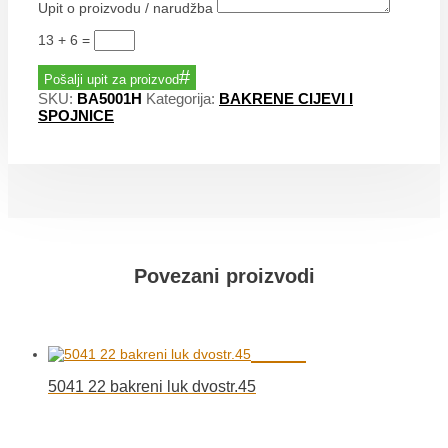
Upit o proizvodu / narudžba
13 + 6
=
Pošalji upit za proizvod
SKU:
BA5001H
Kategorija:
BAKRENE CIJEVI I
SPOJNICE
Povezani proizvodi
5041 22 bakreni luk dvostr.45