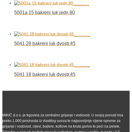
5001a 15 bakreni luk jedn.90
5041 28 bakreni luk dvostr.45
5041 18 bakreni luk dvostr.45
MIKIĆ d.o.o. je trgovina za centralno grijanje i vodovod. U svojoj ponudi ima
preko 1.000 proizvoda iz vlastitog uvoza te najpovoljnije cijene opreme za
grijanje i vodovod, cijevi, bojlere, kotlove na kruta goriva te peći na pelete.
Također, u ponudi možete pronaći radijatore, pumpe i ventile, te kade i tuš