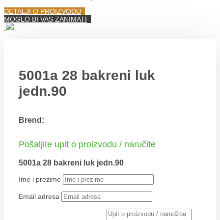
DETALJI O PROIZVODU
MOGLO BI VAS ZANIMATI
5001a 28 bakreni luk
jedn.90
Brend:
Pošaljite upit o proizvodu / naručite
5001a 28 bakreni luk jedn.90
Ime i prezime
Email adresa