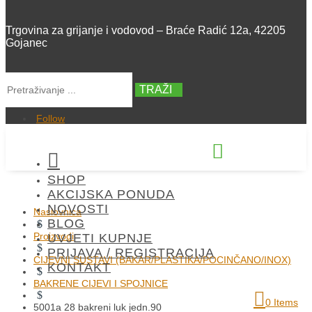
Trgovina za grijanje i vodovod – Braće Radić 12a, 42205
Gojanec
TRAŽI
Follow


SHOP
+385 42 300 288
AKCIJSKA PONUDA
NOVOSTI
Naslovnica
BLOG
$
Proizvodi
UVJETI KUPNJE
$
PRIJAVA / REGISTRACIJA
CIJEVNI SUSTAVI (BAKAR/PLASTIKA/POCINČANO/INOX)
KONTAKT
$
BAKRENE CIJEVI I SPOJNICE
$
0 Items
5001a 28 bakreni luk jedn.90