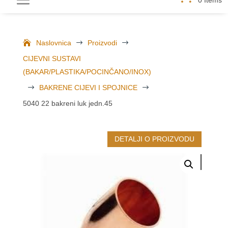
Naslovnica
$
Proizvodi
$
CIJEVNI SUSTAVI
(BAKAR/PLASTIKA/POCINČANO/INOX)
$
BAKRENE CIJEVI I SPOJNICE
$
5040 22 bakreni luk jedn.45
DETALJI O PROIZVODU
MOGLO BI VAS ZANIMATI