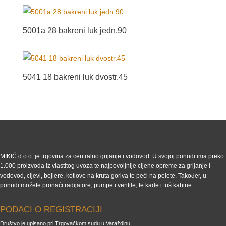
5001a 28 bakreni luk jedn.90
5041 18 bakreni luk dvostr.45
MIKIĆ d.o.o. je trgovina za centralno grijanje i vodovod. U svojoj ponudi ima preko
1.000 proizvoda iz vlastitog uvoza te najpovoljnije cijene opreme za grijanje i
vodovod, cijevi, bojlere, kotlove na kruta goriva te peći na pelete. Također, u
ponudi možete pronaći radijatore, pumpe i ventile, te kade i tuš kabine.
PODACI O REGISTRACIJI
Društvo je upisano pri Trgovačkom sudu u Varaždinu,