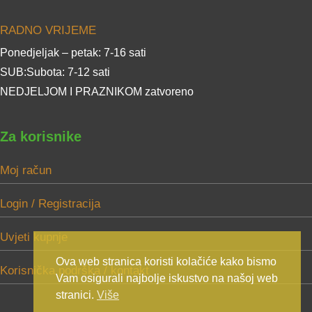
RADNO VRIJEME
Ponedjeljak – petak: 7-16 sati
SUB:Subota: 7-12 sati
NEDJELJOM I PRAZNIKOM zatvoreno
Za korisnike
Moj račun
Login / Registracija
Uvjeti kupnje
Ova web stranica koristi kolačiće kako bismo
Korisnička podrška / kontakt
Vam osigurali najbolje iskustvo na našoj web
stranici.
Više