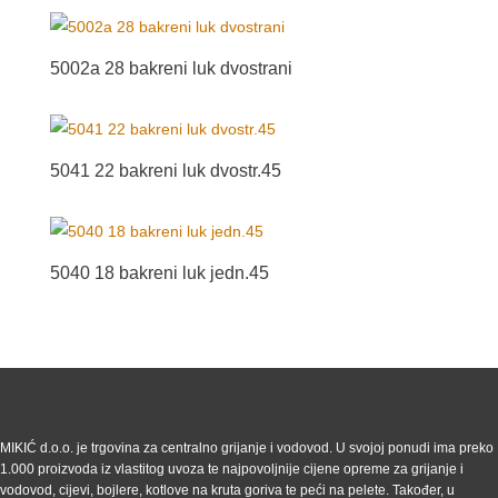
5002a 28 bakreni luk dvostrani
5041 22 bakreni luk dvostr.45
5040 18 bakreni luk jedn.45
MIKIĆ d.o.o. je trgovina za centralno grijanje i vodovod. U svojoj ponudi ima preko
1.000 proizvoda iz vlastitog uvoza te najpovoljnije cijene opreme za grijanje i
vodovod, cijevi, bojlere, kotlove na kruta goriva te peći na pelete. Također, u