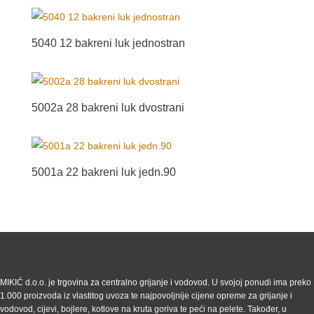
5040 12 bakreni luk jednostran
5002a 28 bakreni luk dvostrani
5001a 22 bakreni luk jedn.90
MIKIĆ d.o.o. je trgovina za centralno grijanje i vodovod. U svojoj ponudi ima preko
1.000 proizvoda iz vlastitog uvoza te najpovoljnije cijene opreme za grijanje i
vodovod, cijevi, bojlere, kotlove na kruta goriva te peći na pelete. Također, u