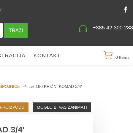
ec

+385 42 300 288
TRAŽI
STRACIJA
KONTAKT
0 Items
 SPOJNICE
$
art.180 KRIŽNI KOMAD 3/4′
 PROIZVODU
MOGLO BI VAS ZANIMATI
D 3/4′