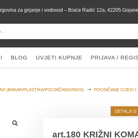
rgovina za grijanje i vodovod – Braće Radić 12a, 42205 Gojan
I
BLOG
UVJETI KUPNJE
PRIJAVA / REGI
AVI (BAKAR/PLASTIKA/POCINČANO/INOX)
$
POCINČANE CIJEVI I
DETALJI O
art.180 KRIŽNI KOMA