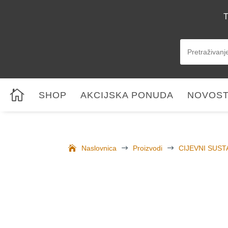
T

SHOP
AKCIJSKA PONUDA
NOVOST
Naslovnica
$
Proizvodi
$
CIJEVNI SUST