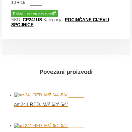
13 + 15
=
Pošalji upit za proizvod
SKU:
CP241US
Kategorija:
POCINČANE CIJEVI I
SPOJNICE
Povezani proizvodi
art.241 RED. M/Ž 6/4′-5/4′