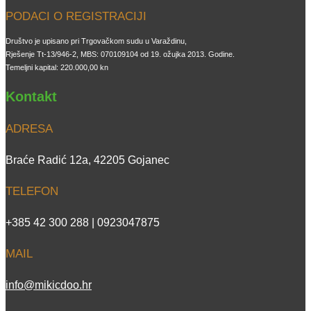
PODACI O REGISTRACIJI
Društvo je upisano pri Trgovačkom sudu u Varaždinu,
Rješenje Tt-13/946-2, MBS: 070109104 od 19. ožujka 2013. Godine.
Temeljni kapital: 220.000,00 kn
Kontakt
ADRESA
Braće Radić 12a, 42205 Gojanec
TELEFON
+385 42 300 288 | 0923047875
MAIL
info@mikicdoo.hr