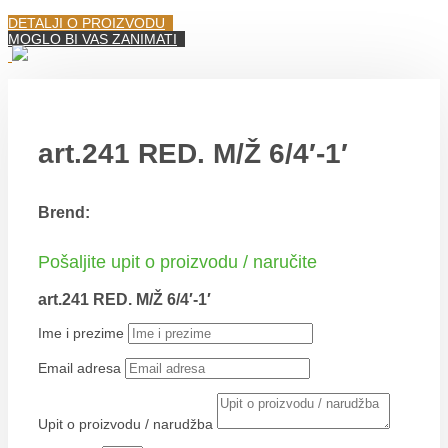
DETALJI O PROIZVODU
MOGLO BI VAS ZANIMATI
art.241 RED. M/Ž 6/4′-1′
Brend:
Pošaljite upit o proizvodu / naručite
art.241 RED. M/Ž 6/4′-1′
Ime i prezime
Email adresa
Upit o proizvodu / narudžba