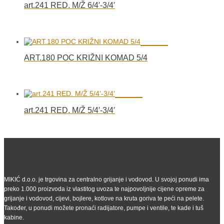
art.241 RED. M/Ž 6/4′-3/4′
ART.180 POC KRIŽNI KOMAD 5/4
art.241 RED. M/Ž 5/4′-3/4′
MIKIĆ d.o.o. je trgovina za centralno grijanje i vodovod. U svojoj ponudi ima
preko 1.000 proizvoda iz vlastitog uvoza te najpovoljnije cijene opreme za
grijanje i vodovod, cijevi, bojlere, kotlove na kruta goriva te peći na pelete.
Također, u ponudi možete pronaći radijatore, pumpe i ventile, te kade i tuš
kabine.