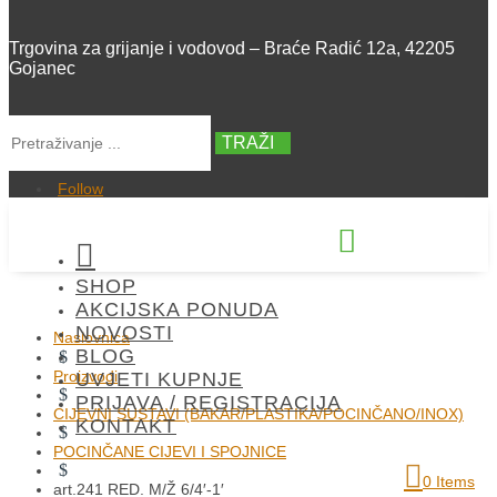
Trgovina za grijanje i vodovod – Braće Radić 12a, 42205
Gojanec
TRAŽI
Follow


SHOP
+385 42 300 288
AKCIJSKA PONUDA
NOVOSTI
Naslovnica
BLOG
$
Proizvodi
UVJETI KUPNJE
$
PRIJAVA / REGISTRACIJA
CIJEVNI SUSTAVI (BAKAR/PLASTIKA/POCINČANO/INOX)
KONTAKT
$
POCINČANE CIJEVI I SPOJNICE
$
0 Items
art.241 RED. M/Ž 6/4′-1′