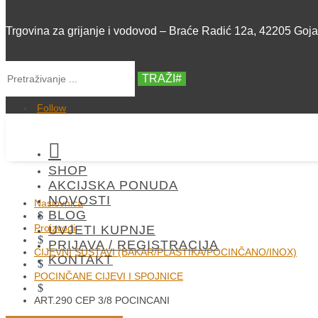
Trgovina za grijanje i vodovod – Braće Radić 12a, 42205 Goj
TRAŽI
Follow

SHOP
AKCIJSKA PONUDA
NOVOSTI
Naslovnica
BLOG
$
Proizvodi
UVJETI KUPNJE
$
PRIJAVA / REGISTRACIJA
CIJEVNI SUSTAVI (BAKAR/PLASTIKA/POCINČANO/INOX)
KONTAKT
$
POCINČANE CIJEVI I SPOJNICE
$
ART.290 CEP 3/8 POCINCANI