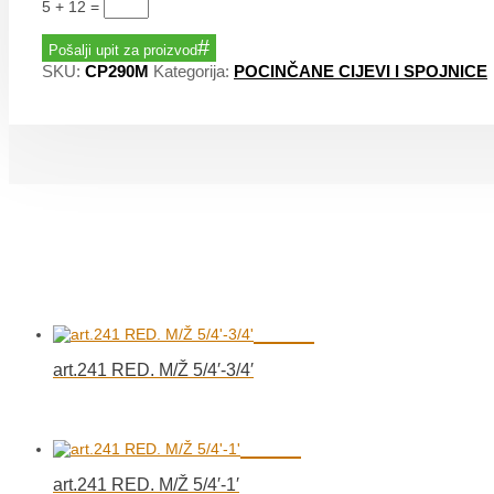
5 + 12
=
Pošalji upit za proizvod
SKU:
CP290M
Kategorija:
POCINČANE CIJEVI I SPOJNICE
art.241 RED. M/Ž 5/4′-3/4′
art.241 RED. M/Ž 5/4′-1′