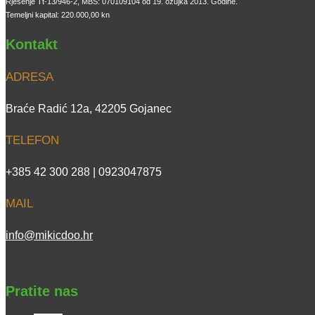
Rješenje Tt-13/946-2, MBS: 070109104 od 19. ožujka 2013. Godine.
Temeljni kapital: 220.000,00 kn
Kontakt
ADRESA
Braće Radić 12a, 42205 Gojanec
TELEFON
+385 42 300 288 | 0923047875
MAIL
info@mikicdoo.hr
Pratite nas