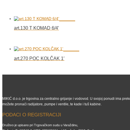
art.130 T KOMAD 6/4′
art.270 POC KOLČAK 1′
MIKIĆ d.o.o. je trgovina za centralno grijanje i vodovod. U svojoj ponudi ima preko
možete pronaći radijatore, pumpe i ventile, te kade i tuš kabine.
PODACI O REGISTRACIJI
Društvo je upisano pri Trgovačkom sudu u Varaždinu,