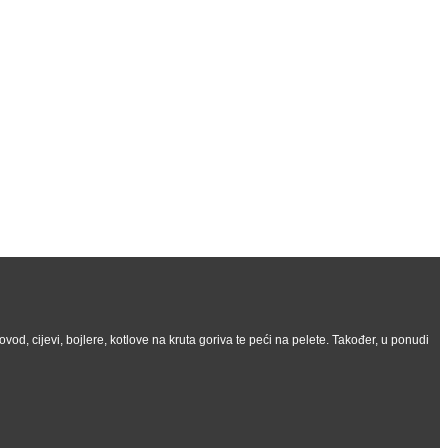
vod, cijevi, bojlere, kotlove na kruta goriva te peći na pelete. Također, u ponudi