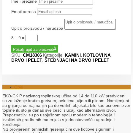
Ime i prezime
Email adresa
Upit o proizvodu / narudžba
8 + 9
=
Pošalji upit za proizvod
SKU:
CM18306
Kategorije:
KAMINI
,
KOTLOVI NA
DRVO I PELET
,
ŠTEDNJACI NA DRVO I PELET
Opis
EKO-CK P nazivnog toplinskog učina od 14 do 110 kW predviđeni
su za loženje krutim gorivom, peletima, uljem ili plinom. Namijenjeni
su grijanju od najmanjih pa do velikih objekata bilo kao osnovni izvor
topline ili, što je danas sve češći slučaj, kao alternativni izvor.
Prepoznatljivi su po uspješnom spoju modernih tehnologija i
kvalitetnih gradbenih materijala s jednostavnošću ugradnje i
korištenja.
Niz provjerenih tehničkih rješenja čini ove kotlove sigurnim i