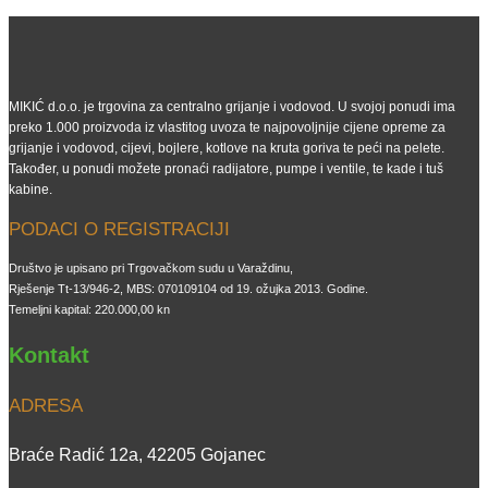
MIKIĆ d.o.o. je trgovina za centralno grijanje i vodovod. U svojoj ponudi ima
preko 1.000 proizvoda iz vlastitog uvoza te najpovoljnije cijene opreme za
grijanje i vodovod, cijevi, bojlere, kotlove na kruta goriva te peći na pelete.
Također, u ponudi možete pronaći radijatore, pumpe i ventile, te kade i tuš
kabine.
PODACI O REGISTRACIJI
Društvo je upisano pri Trgovačkom sudu u Varaždinu,
Rješenje Tt-13/946-2, MBS: 070109104 od 19. ožujka 2013. Godine.
Temeljni kapital: 220.000,00 kn
Kontakt
ADRESA
Braće Radić 12a, 42205 Gojanec