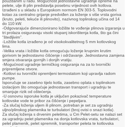
pouzdanim u radu. Mogućnost jednostavne ugradnje opreme na
pelete, ulje ili plin predstavlja posebnu vrijednost ovih kotlova.
Izrađeni s u skladu s Europskom normom EN 303-5. Toplovodni
kotao za centralno grijanje predviđen za loženje s više vrsta goriva
(kruto, peleti, tekuće ili plinovito), nazivnog toplinskog učina od 14
do 110 kW.
-Odgovarajuće dimenzionirano ložište te vođenje plinova izgaranja u
tri prolaza osiguravaju visoki stupanj iskorištenja kotla, što ga čini
“štedljivim”.
-Ložište kotla izrađeno je od visokokvalitetnog 5 mm kotlovskog
lima.
-Velika vrata i ložište kotla omogućuju loženje krupnim krutim
gorivom te jednostavno čišćenje i održavanje. Jednostavna zamjena
smjera otvaranja gornjih i donjih vratiju.
-Mogućnost ugradnje termičkog osiguranja na za to tvornički
pripremljene otvore.
-Kotlovi su tvornički opremljeni termostatom koji upravlja radom
pumpe.
Isporučuje se zasebno tijelo kotla, zasebno oplata s toplinskom
izolacijom što omogućuje jednostavan transport i ugradnju te
smanjuje rizik od oštećenja.
-U osnovnu isporuke kotla je uključen pokazivač temperature
kotlovske vode te pribor za čišćenje i pepeljara.
-Za slučaj loženja uljem ili plinom, potreban je set za ugradnju
uljno/plinskog plamenika te turbulatori (broj ovisi o snazi kotla).
Za slučaj loženja s drvenim peletima, u Cm Pelet-setu se nalazi set
za ugradnju pelet plamenika na donja kotlovska vrata, turbulatori,
pelet plamenik, pelet spremnik, transporter peleta te kotlovska