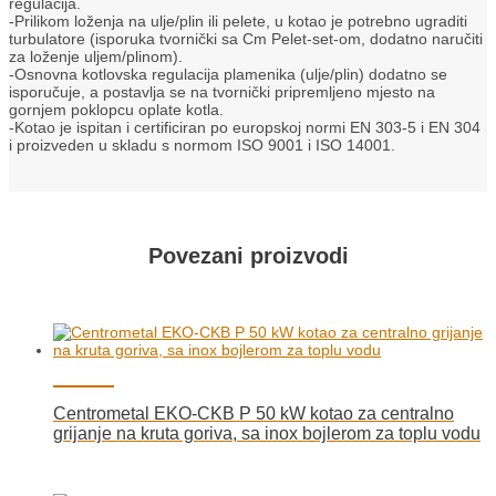
regulacija.
-Prilikom loženja na ulje/plin ili pelete, u kotao je potrebno ugraditi
turbulatore (isporuka tvornički sa Cm Pelet-set-om, dodatno naručiti
za loženje uljem/plinom).
-Osnovna kotlovska regulacija plamenika (ulje/plin) dodatno se
isporučuje, a postavlja se na tvornički pripremljeno mjesto na
gornjem poklopcu oplate kotla.
-Kotao je ispitan i certificiran po europskoj normi EN 303-5 i EN 304
i proizveden u skladu s normom ISO 9001 i ISO 14001.
Povezani proizvodi
Centrometal EKO-CKB P 50 kW kotao za centralno
grijanje na kruta goriva, sa inox bojlerom za toplu vodu