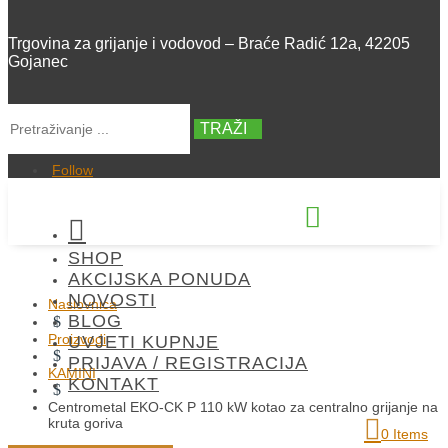
Trgovina za grijanje i vodovod – Braće Radić 12a, 42205
Gojanec
TRAŽI
Follow


SHOP
+385 42 300 288
AKCIJSKA PONUDA
NOVOSTI
Naslovnica
BLOG
$
Proizvodi
UVJETI KUPNJE
$
PRIJAVA / REGISTRACIJA
KAMINI
KONTAKT
$
Centrometal EKO-CK P 110 kW kotao za centralno grijanje na
kruta goriva
0 Items