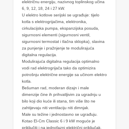
električnu energiju, nazivnog toplinskog učina
6, 9, 12, 18, 24 i 27 kW.
U elektro kotlove serijski se ugrađuje: tijelo
kotla s elektrogrijačima, elektronika,
cirkulacijska pumpa, ekspanzijska posuda,
sigurnosni elementi (sigurnosni ventil,
sigurnosni termostat i tlačna sklopka), slavina
za punjenje i pražnjenje te modulirajuća
digitalna regulacija.
Modulirajuća digitalna regulacija optimalno
vodi rad elektrogrijača tako da optimizira
potrošnju električne energije sa učinom elektro
kotla.
Bešuman rad, moderan dizajn i male
dimenzije čine ih prihvatljivim za ugradnju u
bilo koji dio kuće ili stana, tim više što ne
zahtijevaju niti ventilaciju niti dimnjak.
Male su težine i jednostavno se ugrađuju.
Kotao El-Cm Classic 6 i 9 kW moguće je
priključiti i na jednofazni električni priključak.