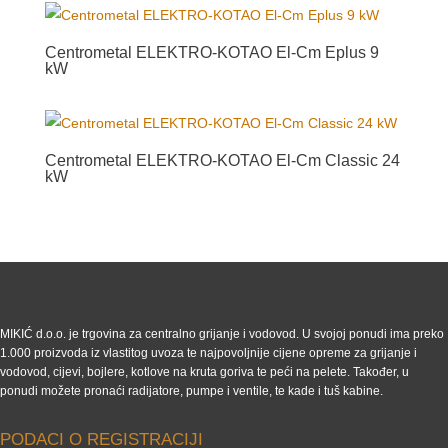
Centrometal ELEKTRO-KOTAO El-Cm Eplus 9
kW
Centrometal ELEKTRO-KOTAO El-Cm Classic 24
kW
MIKIĆ d.o.o. je trgovina za centralno grijanje i vodovod. U svojoj ponudi ima preko
1.000 proizvoda iz vlastitog uvoza te najpovoljnije cijene opreme za grijanje i
vodovod, cijevi, bojlere, kotlove na kruta goriva te peći na pelete. Također, u
ponudi možete pronaći radijatore, pumpe i ventile, te kade i tuš kabine.
PODACI O REGISTRACIJI