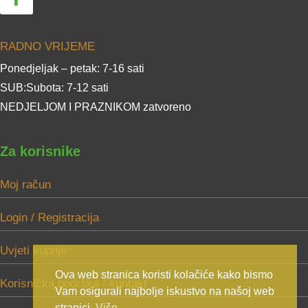
RADNO VRIJEME
Ponedjeljak – petak: 7-16 sati
SUB:Subota: 7-12 sati
NEDJELJOM I PRAZNIKOM zatvoreno
Za korisnike
Moj račun
Login / Registracija
Uvjeti kupnje
Ova web stranica koristi kolačiće kako bismo
Korisnička podrška / kontakt
Vam osigurali najbolje iskustvo na našoj web
stranici.
Više