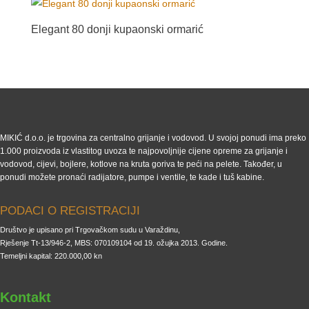
Elegant 80 donji kupaonski ormarić
MIKIĆ d.o.o. je trgovina za centralno grijanje i vodovod. U svojoj ponudi ima preko
1.000 proizvoda iz vlastitog uvoza te najpovoljnije cijene opreme za grijanje i
vodovod, cijevi, bojlere, kotlove na kruta goriva te peći na pelete. Također, u
ponudi možete pronaći radijatore, pumpe i ventile, te kade i tuš kabine.
PODACI O REGISTRACIJI
Društvo je upisano pri Trgovačkom sudu u Varaždinu,
Rješenje Tt-13/946-2, MBS: 070109104 od 19. ožujka 2013. Godine.
Temeljni kapital: 220.000,00 kn
Kontakt