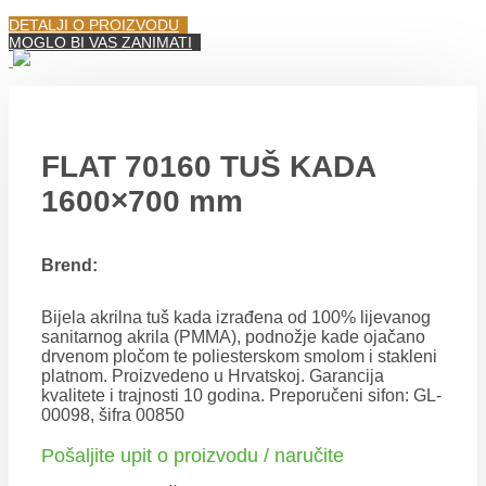
DETALJI O PROIZVODU
MOGLO BI VAS ZANIMATI
FLAT 70160 TUŠ KADA
1600×700 mm
Brend:
Bijela akrilna tuš kada izrađena od 100% lijevanog
sanitarnog akrila (PMMA), podnožje kade ojačano
drvenom pločom te poliesterskom smolom i stakleni
platnom. Proizvedeno u Hrvatskoj. Garancija
kvalitete i trajnosti 10 godina. Preporučeni sifon: GL-
00098, šifra 00850
Pošaljite upit o proizvodu / naručite