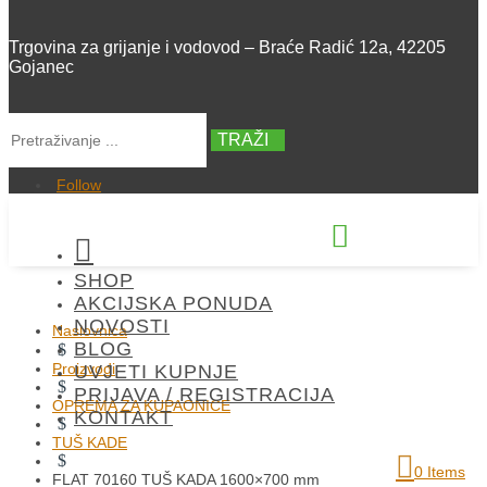
Trgovina za grijanje i vodovod – Braće Radić 12a, 42205
Gojanec
TRAŽI
Follow


SHOP
+385 42 300 288
AKCIJSKA PONUDA
NOVOSTI
Naslovnica
BLOG
$
Proizvodi
UVJETI KUPNJE
$
PRIJAVA / REGISTRACIJA
OPREMA ZA KUPAONICE
KONTAKT
$
TUŠ KADE
$
0 Items
FLAT 70160 TUŠ KADA 1600×700 mm