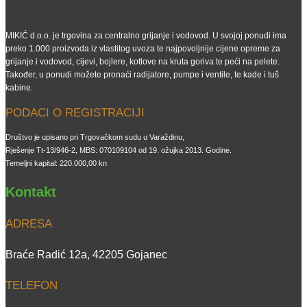
MIKIĆ d.o.o. je trgovina za centralno grijanje i vodovod. U svojoj ponudi ima
preko 1.000 proizvoda iz vlastitog uvoza te najpovoljnije cijene opreme za
grijanje i vodovod, cijevi, bojlere, kotlove na kruta goriva te peći na pelete.
Također, u ponudi možete pronaći radijatore, pumpe i ventile, te kade i tuš
kabine.
PODACI O REGISTRACIJI
Društvo je upisano pri Trgovačkom sudu u Varaždinu,
Rješenje Tt-13/946-2, MBS: 070109104 od 19. ožujka 2013. Godine.
Temeljni kapital: 220.000,00 kn
Kontakt
ADRESA
Braće Radić 12a, 42205 Gojanec
TELEFON