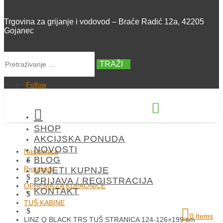
Trgovina za grijanje i vodovod – Braće Radić 12a, 42205
Gojanec
TRAŽI
Follow


SHOP
+385 42 300 288
AKCIJSKA PONUDA
NOVOSTI
Naslovnica
BLOG
$
Proizvodi
UVJETI KUPNJE
$
PRIJAVA / REGISTRACIJA
OPREMA ZA KUPAONICE
KONTAKT
$
TUŠ KABINE
$
0 Items
LINZ Q BLACK TRS TUŠ STRANICA 124-126×199 cm