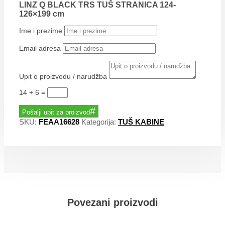
LINZ Q BLACK TRS TUŠ STRANICA 124-
126×199 cm
Ime i prezime
Email adresa
Upit o proizvodu / narudžba
14 + 6
=
Pošalji upit za proizvod
SKU:
FEAA16628
Kategorija:
TUŠ KABINE
Povezani proizvodi