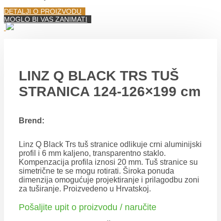
DETALJI O PROIZVODU
MOGLO BI VAS ZANIMATI
LINZ Q BLACK TRS TUŠ
STRANICA 124-126×199 cm
Brend:
Linz Q Black Trs tuš stranice odlikuje crni aluminijski
profil i 6 mm kaljeno, transparentno staklo.
Kompenzacija profila iznosi 20 mm. Tuš stranice su
simetrične te se mogu rotirati. Široka ponuda
dimenzija omogućuje projektiranje i prilagodbu zoni
za tuširanje. Proizvedeno u Hrvatskoj.
Pošaljite upit o proizvodu / naručite