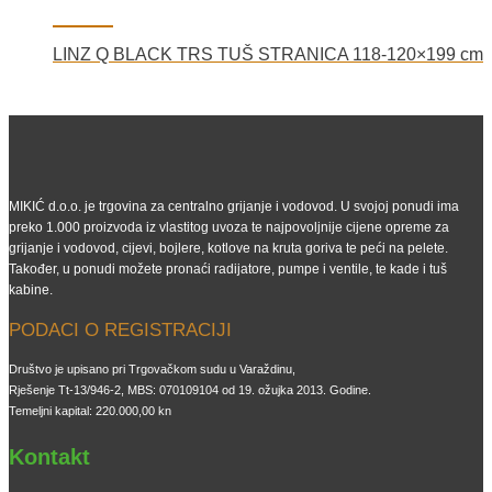
LINZ Q BLACK TRS TUŠ STRANICA 118-120×199 cm
MIKIĆ d.o.o. je trgovina za centralno grijanje i vodovod. U svojoj ponudi ima
preko 1.000 proizvoda iz vlastitog uvoza te najpovoljnije cijene opreme za
grijanje i vodovod, cijevi, bojlere, kotlove na kruta goriva te peći na pelete.
Također, u ponudi možete pronaći radijatore, pumpe i ventile, te kade i tuš
kabine.
PODACI O REGISTRACIJI
Društvo je upisano pri Trgovačkom sudu u Varaždinu,
Rješenje Tt-13/946-2, MBS: 070109104 od 19. ožujka 2013. Godine.
Temeljni kapital: 220.000,00 kn
Kontakt