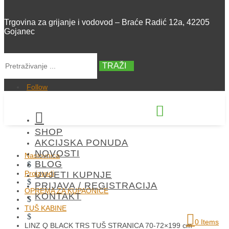
Trgovina za grijanje i vodovod – Braće Radić 12a, 42205
Gojanec
TRAŽI
Follow


SHOP
+385 42 300 288
AKCIJSKA PONUDA
NOVOSTI
Naslovnica
BLOG
$
Proizvodi
UVJETI KUPNJE
$
PRIJAVA / REGISTRACIJA
OPREMA ZA KUPAONICE
KONTAKT
$
TUŠ KABINE
$
0 Items
LINZ Q BLACK TRS TUŠ STRANICA 70-72×199 cm