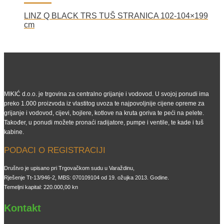
LINZ Q BLACK TRS TUŠ STRANICA 102-104×199
cm
MIKIĆ d.o.o. je trgovina za centralno grijanje i vodovod. U svojoj ponudi ima
preko 1.000 proizvoda iz vlastitog uvoza te najpovoljnije cijene opreme za
grijanje i vodovod, cijevi, bojlere, kotlove na kruta goriva te peći na pelete.
Također, u ponudi možete pronaći radijatore, pumpe i ventile, te kade i tuš
kabine.
PODACI O REGISTRACIJI
Društvo je upisano pri Trgovačkom sudu u Varaždinu,
Rješenje Tt-13/946-2, MBS: 070109104 od 19. ožujka 2013. Godine.
Temeljni kapital: 220.000,00 kn
Kontakt