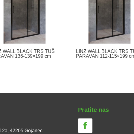
Z WALL BLACK TRS TUŠ
LINZ WALL BLACK TRS 
AVAN 136-139×199 cm
PARAVAN 112-115×199 c
Pratite nas
 12a, 42205 Gojanec