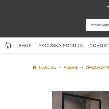
T

SHOP
AKCIJSKA PONUDA
NOVOST
Naslovnica
$
Proizvodi
$
OPREMA ZA K