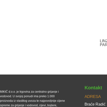
LIN
PAR
Kontakt
MIKIĆ d.o.o. je trgovina za centralno grijanje i
ADRESA
vodovod. U svojoj ponudi ima preko 1.000
proizvoda iz vlastitog uvoza te najpovoljnije cijene
Braće Radić
opreme za grijanje i vodovod, cijevi, bojlere,