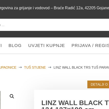
rgovina za grijanje i vodovod – Braće Radić 12a, 42205 Gojan
I
BLOG
UVJETI KUPNJE
PRIJAVA / REGI
UPAONICE
$
TUŠ STIJENE
$
LINZ WALL BLACK TRS TUŠ PARA
DETALJI O
LINZ WALL BLACK 