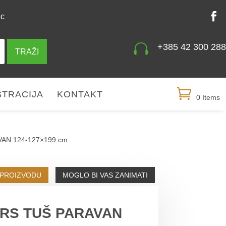
ec

+385 42 300 288
TRAŽI
STRACIJA
KONTAKT
0 Items
VAN 124-127×199 cm
 PROIZVODU
MOGLO BI VAS ZANIMATI
TRS TUŠ PARAVAN