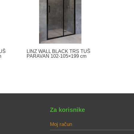
TUŠ
LINZ WALL BLACK TRS TUŠ
m
PARAVAN 102-105×199 cm
Za korisnike
Moj račun