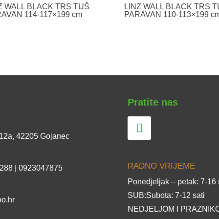
Z WALL BLACK TRS TUŠ
LINZ WALL BLACK TRS 
AVAN 114-117×199 cm
PARAVAN 110-113×199 c
Pratite nas
 12a, 42205 Gojanec
RADNO VRIJEME
 288 | 0923047875
Ponedjeljak – petak: 7-16 
SUB:Subota: 7-12 sati
o.hr
NEDJELJOM I PRAZNIKO