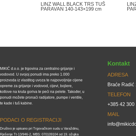
LINZ WALL BLACK TRS TUŠ
LIN
PARAVAN 140-143×199 cm
PAR
Kontakt
MIKIĆ d.o.o. je trgovina za centralno grijanje i
ADRESA
vodovod. U svojoj ponudi ima preko 1.000
proizvoda iz vlastitog uvoza te najpovoljnije cijene
Braće Radić
opreme za grijanje i vodovod, cijevi, bojlere,
kotlove na kruta goriva te peći na pelete. Također, u
TELEFON
ponudi možete pronaći radijatore, pumpe i ventile,
te kade i tuš kabine.
+385 42 300
MAIL
PODACI O REGISTRACIJI
info@mikicdo
Društvo je upisano pri Trgovačkom sudu u Varaždinu,
Rješenje Tt-13/946-2, MBS: 070109104 od 19. ožujka