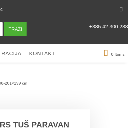
ec
+385 42 300 288
TRAŽI
TRACIJA
KONTAKT
0 Items
98-201×199 cm
 PROIZVODU
MOGLO BI VAS ZANIMATI
TRS TUŠ PARAVAN