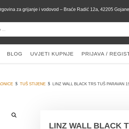
rgovina za grijanje i vodovod – Braće Radić 12a, 42205 Gojan
BLOG
UVJETI KUPNJE
PRIJAVA / REGIS
$
$
AONICE
TUŠ STIJENE
LINZ WALL BLACK TRS TUŠ PARAVAN 1
DETALJI O
LINZ WALL BLACK 