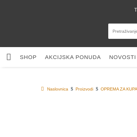
T

SHOP
AKCIJSKA PONUDA
NOVOSTI
$
$
Naslovnica
Proizvodi
OPREMA ZA KUP