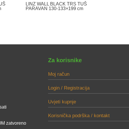
TUŠ
LINZ WALL BLACK TRS TUŠ
m
PARAVAN 130-133×199 cm
Za korisnike
Moj račun
Login / Registracija
Uvjeti kupnje
sati
Korisnička podrška / kontakt
M zatvoreno