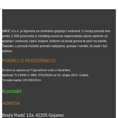
MIKIĆ d.o.o. je trgovina za centralno grijanje i vodovod. U svojoj ponudi ima
preko 1.000 proizvoda iz vlastitog uvoza te najpovoljnije cijene opreme za
grijanje i vodovod, cijevi, bojlere, kotlove na kruta goriva te peći na pelete.
Također, u ponudi možete pronaći radijatore, pumpe i ventile, te kade i tuš
kabine.
PODACI O REGISTRACIJI
Društvo je upisano pri Trgovačkom sudu u Varaždinu,
Rješenje Tt-13/946-2, MBS: 070109104 od 19. ožujka 2013. Godine.
Temeljni kapital: 220.000,00 kn
Kontakt
ADRESA
Braće Radić 12a, 42205 Gojanec