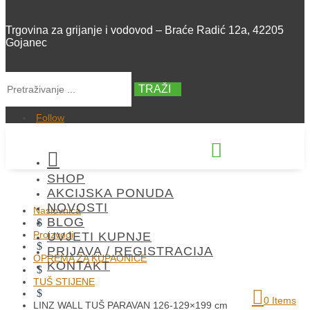
Trgovina za grijanje i vodovod – Braće Radić 12a, 42205
Gojanec
TRAŽI
Follow


SHOP
+385 42 300 288
AKCIJSKA PONUDA
NOVOSTI
Naslovnica
BLOG
$
Proizvodi
UVJETI KUPNJE
$
PRIJAVA / REGISTRACIJA
OPREMA ZA KUPAONICE
KONTAKT
$
TUŠ STIJENE
$
0 Items
LINZ WALL TUŠ PARAVAN 126-129×199 cm