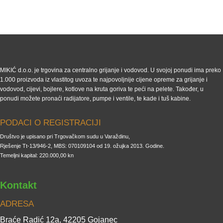
MIKIĆ d.o.o. je trgovina za centralno grijanje i vodovod. U svojoj ponudi ima preko
1.000 proizvoda iz vlastitog uvoza te najpovoljnije cijene opreme za grijanje i
vodovod, cijevi, bojlere, kotlove na kruta goriva te peći na pelete. Također, u
ponudi možete pronaći radijatore, pumpe i ventile, te kade i tuš kabine.
PODACI O REGISTRACIJI
Društvo je upisano pri Trgovačkom sudu u Varaždinu,
Rješenje Tt-13/946-2, MBS: 070109104 od 19. ožujka 2013. Godine.
Temeljni kapital: 220.000,00 kn
Kontakt
ADRESA
Braće Radić 12a, 42205 Gojanec