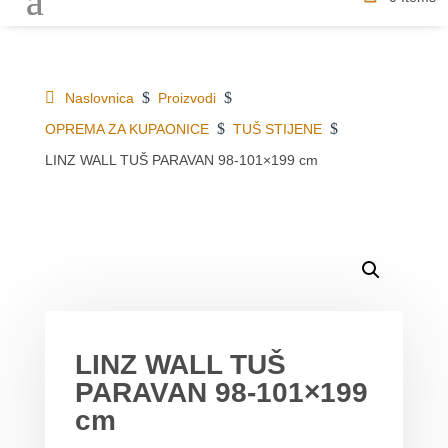
$
$
Naslovnica
Proizvodi
$
$
OPREMA ZA KUPAONICE
TUŠ STIJENE
LINZ WALL TUŠ PARAVAN 98-101×199 cm
DETALJI O PROIZVODU
MOGLO BI VAS ZANIMATI
LINZ WALL TUŠ
PARAVAN 98-101×199
cm