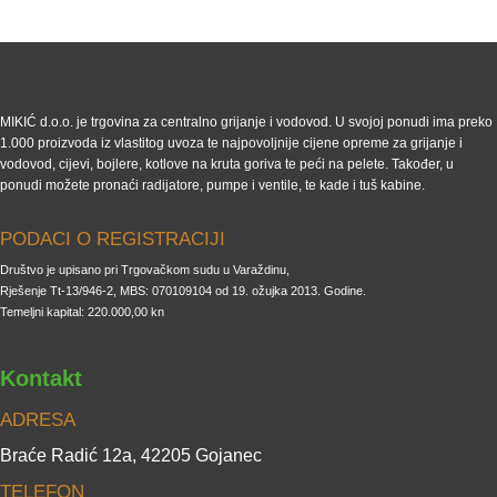
MIKIĆ d.o.o. je trgovina za centralno grijanje i vodovod. U svojoj ponudi ima preko
1.000 proizvoda iz vlastitog uvoza te najpovoljnije cijene opreme za grijanje i
vodovod, cijevi, bojlere, kotlove na kruta goriva te peći na pelete. Također, u
ponudi možete pronaći radijatore, pumpe i ventile, te kade i tuš kabine.
PODACI O REGISTRACIJI
Društvo je upisano pri Trgovačkom sudu u Varaždinu,
Rješenje Tt-13/946-2, MBS: 070109104 od 19. ožujka 2013. Godine.
Temeljni kapital: 220.000,00 kn
Kontakt
ADRESA
Braće Radić 12a, 42205 Gojanec
TELEFON