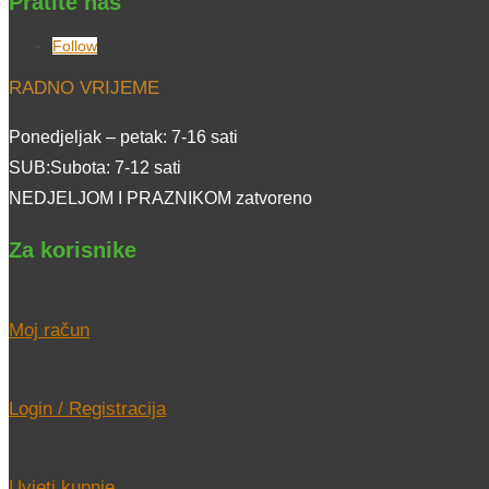
Pratite nas
Follow
RADNO VRIJEME
Ponedjeljak – petak: 7-16 sati
SUB:Subota: 7-12 sati
NEDJELJOM I PRAZNIKOM zatvoreno
Za korisnike
Moj račun
Login / Registracija
Uvjeti kupnje