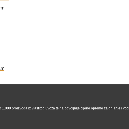
cm
cm
 1.000 proizvoda iz vlastitog uvoza te najpovoljnije cijene opreme za grijanje i vodo