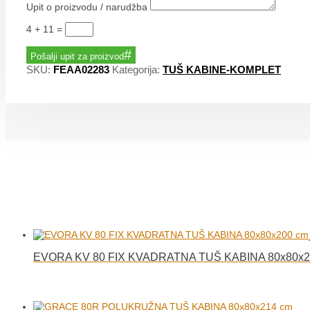
Upit o proizvodu / narudžba
4 + 11
=
Pošalji upit za proizvod
SKU:
FEAA02283
Kategorija:
TUŠ KABINE-KOMPLET
EVORA KV 80 FIX KVADRATNA TUŠ KABINA 80x80x2