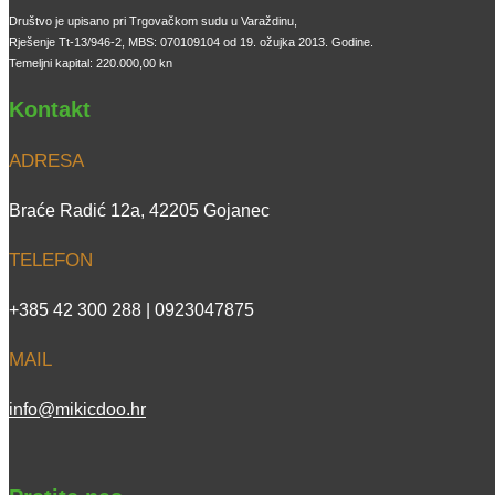
Društvo je upisano pri Trgovačkom sudu u Varaždinu,
Rješenje Tt-13/946-2, MBS: 070109104 od 19. ožujka 2013. Godine.
Temeljni kapital: 220.000,00 kn
Kontakt
ADRESA
Braće Radić 12a, 42205 Gojanec
TELEFON
+385 42 300 288 | 0923047875
MAIL
info@mikicdoo.hr