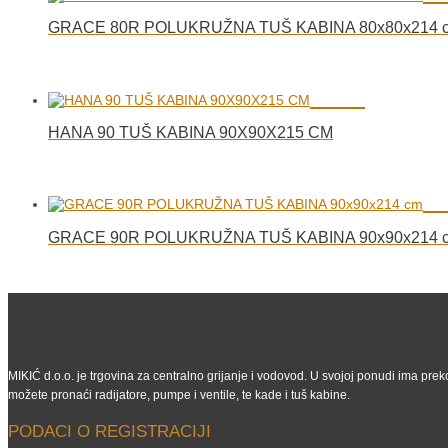
GRACE 80R POLUKRUŽNA TUŠ KABINA 80x80x214 
HANA 90 TUŠ KABINA 90X90X215 CM
GRACE 90R POLUKRUŽNA TUŠ KABINA 90x90x214 
MIKIĆ d.o.o. je trgovina za centralno grijanje i vodovod. U svojoj ponudi ima preko
možete pronaći radijatore, pumpe i ventile, te kade i tuš kabine.
PODACI O REGISTRACIJI