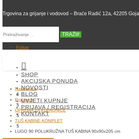
Trgovina za grijanje i vodovod – Braće Radić 12a, 42205 Goj
TRAŽI
Follow

SHOP
AKCIJSKA PONUDA
NOVOSTI
Naslovnica
BLOG
$
Proizvodi
UVJETI KUPNJE
$
PRIJAVA / REGISTRACIJA
OPREMA ZA KUPAONICE
KONTAKT
$
TUŠ KABINE-KOMPLET
$
LUGO 90 POLUKRUŽNA TUŠ KABINA 90x90x205 cm