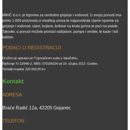
MIKIĆ d.o.o. je trgovina za centralno grijanje i vodovod. U svojoj ponudi ima
preko 1.000 proizvoda iz vlastitog uvoza te najpovoljnije cijene opreme za
grijanje i vodovod, cijevi, bojlere, kotlove na kruta goriva te peći na pelete.
Također, u ponudi možete pronaći radijatore, pumpe i ventile, te kade i tuš
kabine.
PODACI O REGISTRACIJI
Društvo je upisano pri Trgovačkom sudu u Varaždinu,
Rješenje Tt-13/946-2, MBS: 070109104 od 19. ožujka 2013. Godine.
Temeljni kapital: 220.000,00 kn
Kontakt
ADRESA
Braće Radić 12a, 42205 Gojanec
TELEFON