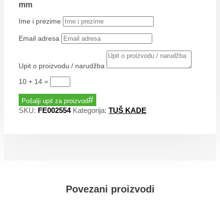
mm
Ime i prezime
Email adresa
Upit o proizvodu / narudžba
10 + 14
=
Pošalji upit za proizvod
SKU:
FE002554
Kategorija:
TUŠ KADE
Povezani proizvodi