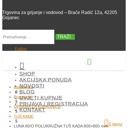
Trgovina za grijanje i vodovod – Braće Radić 12a, 42205
Gojanec
TRAŽI
Follow


SHOP
+385 42 300 288
AKCIJSKA PONUDA
NOVOSTI
Naslovnica
BLOG
$
Proizvodi
UVJETI KUPNJE
$
PRIJAVA / REGISTRACIJA
OPREMA ZA KUPAONICE
KONTAKT
$
TUŠ KADE
$
0 Items
LUNA 80/O POLUKRUŽNA TUŠ KADA 800×800 mm