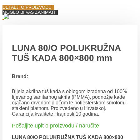
DETALJI O PROIZVODU
MOGLO BI VAS ZANIMATI
LUNA 80/O POLUKRUŽNA
TUŠ KADA 800×800 mm
Brend:
Bijela akrilna tuš kada s oblogom izrađena od 100%
lijevanog sanitarnog akrila (PMMA), podnožje kade
ojačano drvenom pločom te poliesterskom smolom i
stakleni platnom. Proizvedeno u Hrvatskoj.
Garancija kvalitete i trajnosti 10 godina.
Pošaljite upit o proizvodu / naručite
LUNA 80/O POLUKRUŽNA TUŠ KADA 800×800