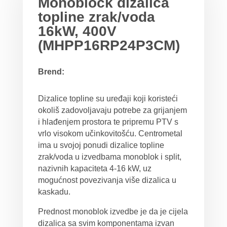
Monoblock dizalica
topline zrak/voda
16kW, 400V
(MHPP16RP24P3CM)
Brend:
Dizalice topline su uređaji koji koristeći
okoliš zadovoljavaju potrebe za grijanjem
i hlađenjem prostora te pripremu PTV s
vrlo visokom učinkovitošću. Centrometal
ima u svojoj ponudi dizalice topline
zrak/voda u izvedbama monoblok i split,
nazivnih kapaciteta 4-16 kW, uz
mogućnost povezivanja više dizalica u
kaskadu.
Prednost monoblok izvedbe je da je cijela
dizalica sa svim komponentama izvan