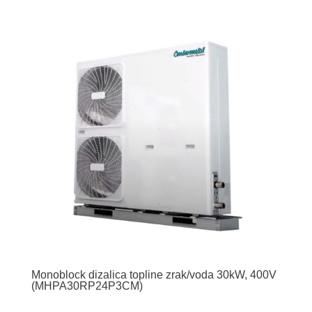
Monoblock dizalica topline zrak/voda 30kW, 400V
(MHPA30RP24P3CM)