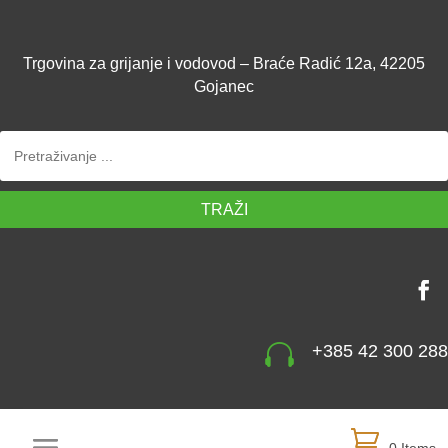
Trgovina za grijanje i vodovod – Braće Radić 12a, 42205
Gojanec
TRAŽI

+385 42 300 288
0 Items