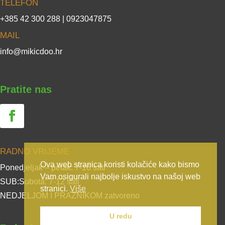
TELEFON
+385 42 300 288 | 0923047875
MAIL
info@mikicdoo.hr
Pratite nas
RADNO VRIJEME
Ova web stranica koristi kolačiće kako bismo
Ponedjeljak – petak: 7-16 sati
Vam osigurali najbolje iskustvo na našoj web
SUB:Subota: 7-12 sati
stranici.
Više
NEDJELJOM I PRAZNIKOM zatvoreno
U redu