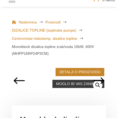
Naslovnica
$
Proizvodi
$
DIZALICE TOPLINE (toplinske pumpe)
$
Centrometal niskotemp. dizalice topline
$
Monoblock dizalica topline zrak/voda 16kW, 400V
(MHPP16RP24P3CM)
DETALJI O PROIZVODU
MOGLO BI VAS ZANIMATI