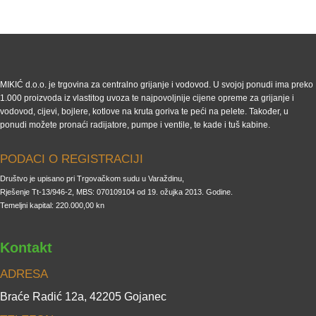
MIKIĆ d.o.o. je trgovina za centralno grijanje i vodovod. U svojoj ponudi ima preko
1.000 proizvoda iz vlastitog uvoza te najpovoljnije cijene opreme za grijanje i
vodovod, cijevi, bojlere, kotlove na kruta goriva te peći na pelete. Također, u
ponudi možete pronaći radijatore, pumpe i ventile, te kade i tuš kabine.
PODACI O REGISTRACIJI
Društvo je upisano pri Trgovačkom sudu u Varaždinu,
Rješenje Tt-13/946-2, MBS: 070109104 od 19. ožujka 2013. Godine.
Temeljni kapital: 220.000,00 kn
Kontakt
ADRESA
Braće Radić 12a, 42205 Gojanec