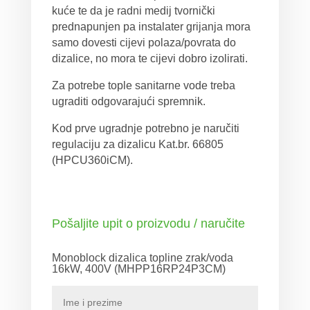
kuće te da je radni medij tvornički
prednapunjen pa instalater grijanja mora
samo dovesti cijevi polaza/povrata do
dizalice, no mora te cijevi dobro izolirati.
Za potrebe tople sanitarne vode treba
ugraditi odgovarajući spremnik.
Kod prve ugradnje potrebno je naručiti
regulaciju za dizalicu Kat.br. 66805
(HPCU360iCM).
Pošaljite upit o proizvodu / naručite
Monoblock dizalica topline zrak/voda
16kW, 400V (MHPP16RP24P3CM)