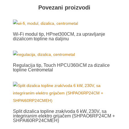
Povezani proizvodi
Wi-Fi modul tip, HPnet300CM, za upravljanje
dizalicom topline na daljinu
Regulacija tip, Touch HPCU360iCM za dizalice
topline Centrometal
Split dizalica topline zrak/voda 6 kW, 230V, sa
integriranim elektro grijačem (SHPAO6RP24CM +
SHPAI60RP24CMEH)