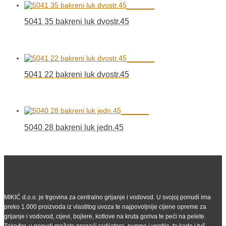
5041 35 bakreni luk dvostr.45
5041 22 bakreni luk dvostr.45
5040 28 bakreni luk jedn.45
MIKIĆ d.o.o. je trgovina za centralno grijanje i vodovod. U svojoj ponudi ima
preko 1.000 proizvoda iz vlastitog uvoza te najpovoljnije cijene opreme za
grijanje i vodovod, cijevi, bojlere, kotlove na kruta goriva te peći na pelete.
Također, u ponudi možete pronaći radijatore, pumpe i ventile, te kade i tuš