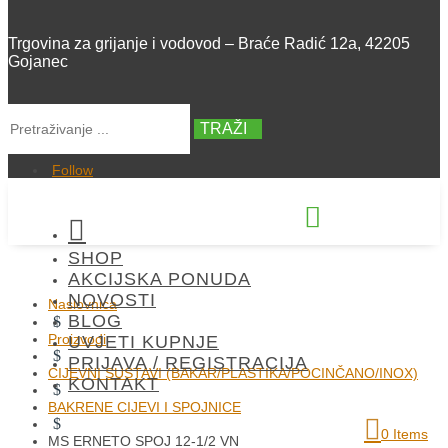
Trgovina za grijanje i vodovod – Braće Radić 12a, 42205
Gojanec
TRAŽI
Follow


SHOP
+385 42 300 288
AKCIJSKA PONUDA
NOVOSTI
Naslovnica
BLOG
$
Proizvodi
UVJETI KUPNJE
$
PRIJAVA / REGISTRACIJA
CIJEVNI SUSTAVI (BAKAR/PLASTIKA/POCINČANO/INOX)
KONTAKT
$
BAKRENE CIJEVI I SPOJNICE
$
0 Items
MS ERNETO SPOJ 12-1/2 VN