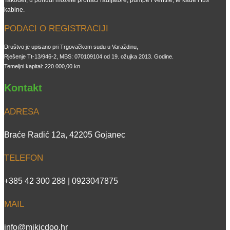
kabine.
PODACI O REGISTRACIJI
Društvo je upisano pri Trgovačkom sudu u Varaždinu,
Rješenje Tt-13/946-2, MBS: 070109104 od 19. ožujka 2013. Godine.
Temeljni kapital: 220.000,00 kn
Kontakt
ADRESA
Braće Radić 12a, 42205 Gojanec
TELEFON
+385 42 300 288 | 0923047875
MAIL
info@mikicdoo.hr