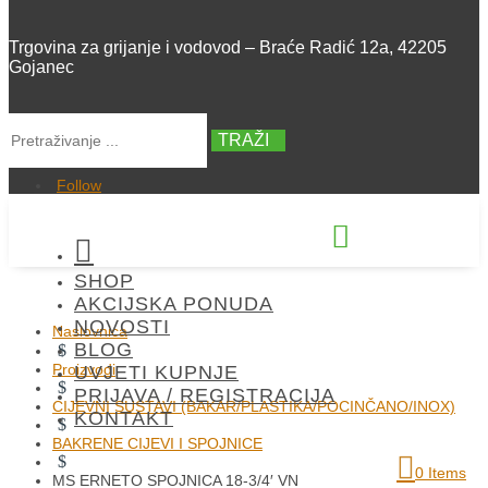
Trgovina za grijanje i vodovod – Braće Radić 12a, 42205
Gojanec
TRAŽI
Follow


SHOP
+385 42 300 288
AKCIJSKA PONUDA
NOVOSTI
Naslovnica
BLOG
$
Proizvodi
UVJETI KUPNJE
$
PRIJAVA / REGISTRACIJA
CIJEVNI SUSTAVI (BAKAR/PLASTIKA/POCINČANO/INOX)
KONTAKT
$
BAKRENE CIJEVI I SPOJNICE
$
0 Items
MS ERNETO SPOJNICA 18-3/4′ VN