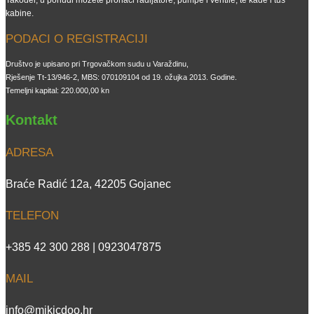
kabine.
PODACI O REGISTRACIJI
Društvo je upisano pri Trgovačkom sudu u Varaždinu,
Rješenje Tt-13/946-2, MBS: 070109104 od 19. ožujka 2013. Godine.
Temeljni kapital: 220.000,00 kn
Kontakt
ADRESA
Braće Radić 12a, 42205 Gojanec
TELEFON
+385 42 300 288 | 0923047875
MAIL
info@mikicdoo.hr