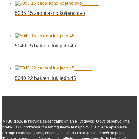
5085 15 zaobilazno koljeno dvo
5040 15 bakreni luk jedn.45
5040 22 bakreni luk jedn.45
MIKIĆ d.o.o. je trgovina za centralno grijanje i vodovod. U svojoj ponudi ima
preko 1.000 proizvoda iz vlastitog uvoza te najpovoljnije cijene opreme za
grijanje i vodovod, cijevi, bojlere, kotlove na kruta goriva te peći na pelete.
Također, u ponudi možete pronaći radijatore, pumpe i ventile, te kade i tuš