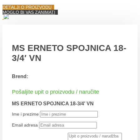
DETALJI O PROIZVODU
MOGLO BI VAS ZANIMATI
MS ERNETO SPOJNICA 18-
3/4′ VN
Brend:
Pošaljite upit o proizvodu / naručite
MS ERNETO SPOJNICA 18-3/4′ VN
Ime i prezime
Email adresa