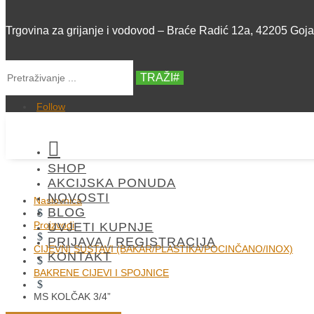
Trgovina za grijanje i vodovod – Braće Radić 12a, 42205 Goj
TRAŽI
Follow

SHOP
AKCIJSKA PONUDA
NOVOSTI
Naslovnica
BLOG
$
Proizvodi
UVJETI KUPNJE
$
PRIJAVA / REGISTRACIJA
CIJEVNI SUSTAVI (BAKAR/PLASTIKA/POCINČANO/INOX)
KONTAKT
$
BAKRENE CIJEVI I SPOJNICE
$
MS KOLČAK 3/4”