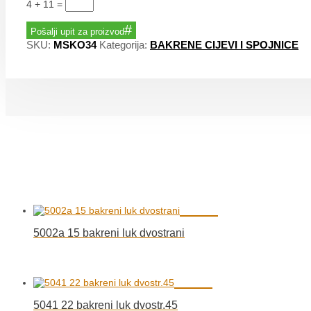
4 + 11
=
Pošalji upit za proizvod
SKU:
MSKO34
Kategorija:
BAKRENE CIJEVI I SPOJNICE
5002a 15 bakreni luk dvostrani
5041 22 bakreni luk dvostr.45