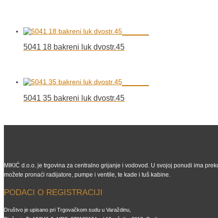
5041 18 bakreni luk dvostr.45
5041 35 bakreni luk dvostr.45
MIKIĆ d.o.o. je trgovina za centralno grijanje i vodovod. U svojoj ponudi ima preko
možete pronaći radijatore, pumpe i ventile, te kade i tuš kabine.
PODACI O REGISTRACIJI
Društvo je upisano pri Trgovačkom sudu u Varaždinu,