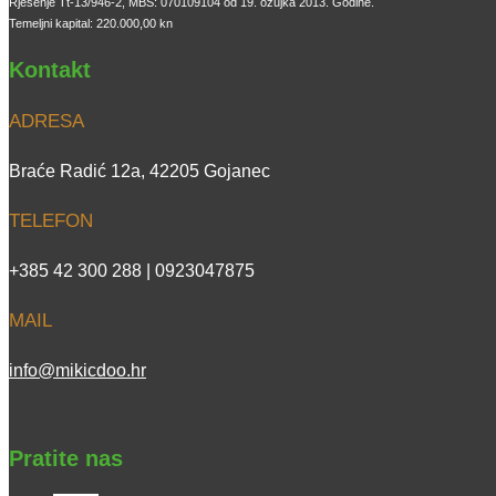
Rješenje Tt-13/946-2, MBS: 070109104 od 19. ožujka 2013. Godine.
Temeljni kapital: 220.000,00 kn
Kontakt
ADRESA
Braće Radić 12a, 42205 Gojanec
TELEFON
+385 42 300 288 | 0923047875
MAIL
info@mikicdoo.hr
Pratite nas