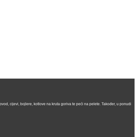
vod, cijevi, bojlere, kotlove na kruta goriva te peći na pelete. Također, u ponudi