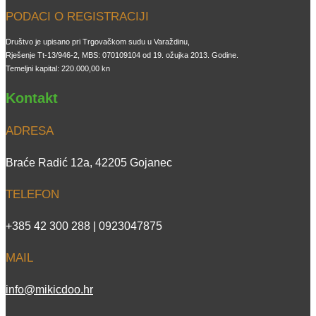
PODACI O REGISTRACIJI
Društvo je upisano pri Trgovačkom sudu u Varaždinu,
Rješenje Tt-13/946-2, MBS: 070109104 od 19. ožujka 2013. Godine.
Temeljni kapital: 220.000,00 kn
Kontakt
ADRESA
Braće Radić 12a, 42205 Gojanec
TELEFON
+385 42 300 288 | 0923047875
MAIL
info@mikicdoo.hr