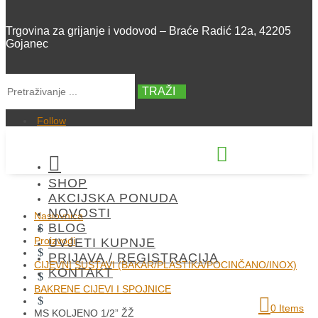
Trgovina za grijanje i vodovod – Braće Radić 12a, 42205
Gojanec
TRAŽI
Follow


SHOP
+385 42 300 288
AKCIJSKA PONUDA
NOVOSTI
Naslovnica
BLOG
$
Proizvodi
UVJETI KUPNJE
$
PRIJAVA / REGISTRACIJA
CIJEVNI SUSTAVI (BAKAR/PLASTIKA/POCINČANO/INOX)
KONTAKT
$
BAKRENE CIJEVI I SPOJNICE
$
0 Items
MS KOLJENO 1/2” ŽŽ