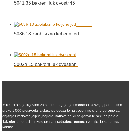
5041 35 bakreni luk dvostr.45
5086 18 zaobilazno koljeno jed
5002a 15 bakreni luk dvostrani
MIKIĆ d.o.o. je trgovina za centralno grijanje i vodovod. U svojoj ponudi ima
preko 1.000 proizvoda iz vlastitog uvoza te najpovoljnije cijene opreme za
grijanje i vodovod, cijevi, bojlere, kotlove na kruta goriva te peći na pelete.
Također, u ponudi možete pronaći radijatore, pumpe i ventile, te kade i tuš
kabine.