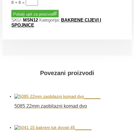
8 + 8
=
Pošalji upit za proizvod
SKU:
MSN12
Kategorija:
BAKRENE CIJEVI I
SPOJNICE
Povezani proizvodi
5085 22mm zaobilazni komad dvo