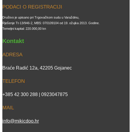
PODACI O REGISTRACIJI
Društvo je upisano pri Trgovačkom sudu u Varaždinu,
Rješenje Tt-13/946-2, MBS: 070109104 od 19. ožujka 2013. Godine.
Temeljni kapital: 220.000,00 kn
Kontakt
ADRESA
Braće Radić 12a, 42205 Gojanec
TELEFON
+385 42 300 288 | 0923047875
MAIL
info@mikicdoo.hr