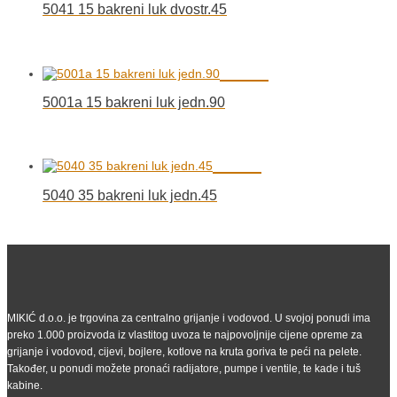
5041 15 bakreni luk dvostr.45
5001a 15 bakreni luk jedn.90
5040 35 bakreni luk jedn.45
MIKIĆ d.o.o. je trgovina za centralno grijanje i vodovod. U svojoj ponudi ima
preko 1.000 proizvoda iz vlastitog uvoza te najpovoljnije cijene opreme za
grijanje i vodovod, cijevi, bojlere, kotlove na kruta goriva te peći na pelete.
Također, u ponudi možete pronaći radijatore, pumpe i ventile, te kade i tuš
kabine.