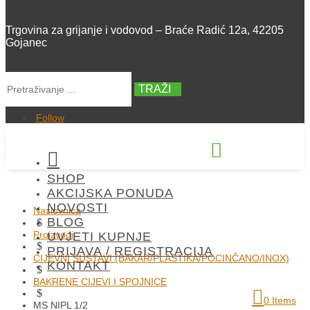
Trgovina za grijanje i vodovod – Braće Radić 12a, 42205
Gojanec
TRAŽI
Follow


SHOP
+385 42 300 288
AKCIJSKA PONUDA
NOVOSTI
Naslovnica
BLOG
$
Proizvodi
UVJETI KUPNJE
$
PRIJAVA / REGISTRACIJA
CIJEVNI SUSTAVI (BAKAR/PLASTIKA/POCINČANO/INOX)
KONTAKT
$
BAKRENE CIJEVI I SPOJNICE
$
0 Items
MS NIPL 1/2