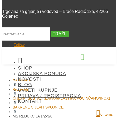
Trgovina za grijanje i vodovod – Braće Radić 12a, 42205
Gojanec
TRAŽI
Follow


SHOP
+385 42 300 288
AKCIJSKA PONUDA
NOVOSTI
Naslovnica
BLOG
$
Proizvodi
UVJETI KUPNJE
$
PRIJAVA / REGISTRACIJA
CIJEVNI SUSTAVI (BAKAR/PLASTIKA/POCINČANO/INOX)
KONTAKT
$
BAKRENE CIJEVI I SPOJNICE
$
0 Items
MS REDUKCIJA 1/2-3/8