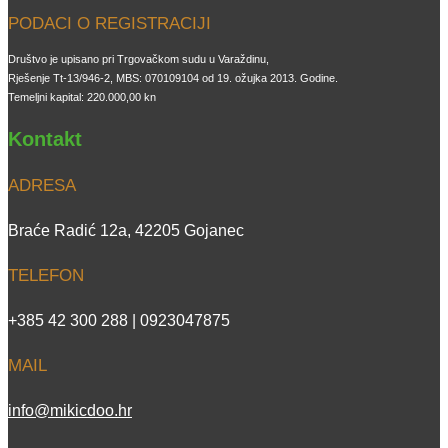
PODACI O REGISTRACIJI
Društvo je upisano pri Trgovačkom sudu u Varaždinu,
Rješenje Tt-13/946-2, MBS: 070109104 od 19. ožujka 2013. Godine.
Temeljni kapital: 220.000,00 kn
Kontakt
ADRESA
Braće Radić 12a, 42205 Gojanec
TELEFON
+385 42 300 288 | 0923047875
MAIL
info@mikicdoo.hr