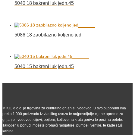
5040 18 bakreni luk jedn.45
5086 18 zaobilazno koljeno jed
5040 15 bakreni luk jedn.45
MIKIĆ d.o.o. je trgovina za centralno grijanje i vodovod. U svojoj ponudi ima
preko 1.000 proizvoda iz vlastitog uvoza te najpovoljnije cijene opreme za
grijanje i vodovod, cijevi, bojlere, kotlove na kruta goriva te peći na pelete.
Također, u ponudi možete pronaći radijatore, pumpe i ventile, te kade i tuš
kabine.