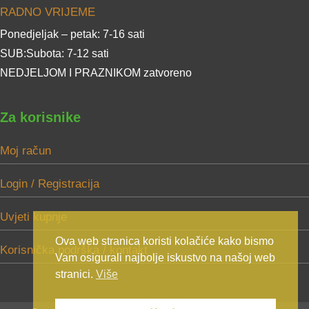
RADNO VRIJEME
Ponedjeljak – petak: 7-16 sati
SUB:Subota: 7-12 sati
NEDJELJOM I PRAZNIKOM zatvoreno
Za korisnike
Moj račun
Login / Registracija
Uvjeti kupnje
Ova web stranica koristi kolačiće kako bismo
Korisnička podrška / kontakt
Vam osigurali najbolje iskustvo na našoj web
stranici.
Više