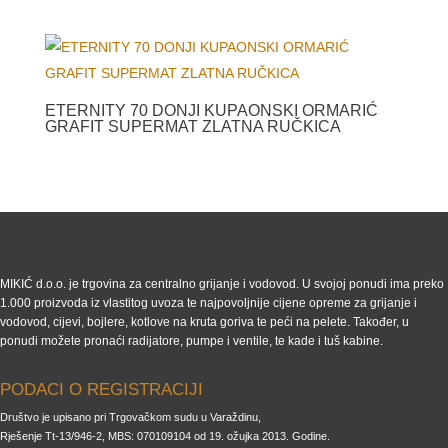
ETERNITY 70 DONJI KUPAONSKI ORMARIĆ
GRAFIT SUPERMAT ZLATNA RUČKICA
MIKIĆ d.o.o. je trgovina za centralno grijanje i vodovod. U svojoj ponudi ima preko
1.000 proizvoda iz vlastitog uvoza te najpovoljnije cijene opreme za grijanje i
vodovod, cijevi, bojlere, kotlove na kruta goriva te peći na pelete. Također, u
ponudi možete pronaći radijatore, pumpe i ventile, te kade i tuš kabine.
PODACI O REGISTRACIJI
Društvo je upisano pri Trgovačkom sudu u Varaždinu,
Rješenje Tt-13/946-2, MBS: 070109104 od 19. ožujka 2013. Godine.