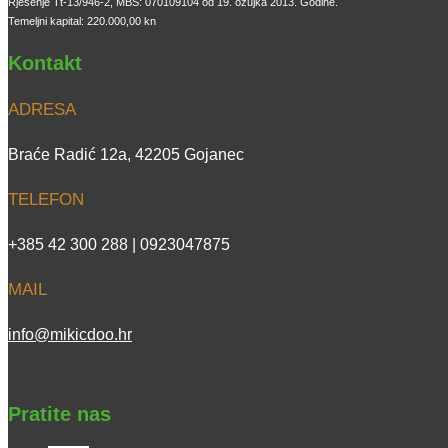
Rješenje Tt-13/946-2, MBS: 070109104 od 19. ožujka 2013. Godine.
Temeljni kapital: 220.000,00 kn
Kontakt
ADRESA
Braće Radić 12a, 42205 Gojanec
TELEFON
+385 42 300 288 | 0923047875
MAIL
info@mikicdoo.hr
Pratite nas