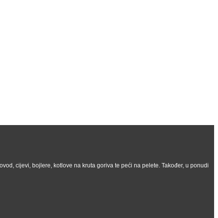
vod, cijevi, bojlere, kotlove na kruta goriva te peći na pelete. Također, u ponudi