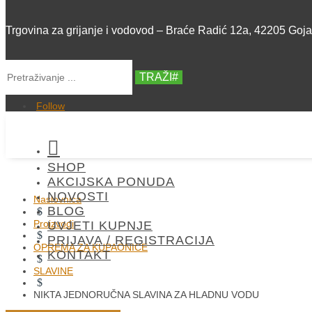
Trgovina za grijanje i vodovod – Braće Radić 12a, 42205 Goj
TRAŽI
Follow

SHOP
AKCIJSKA PONUDA
NOVOSTI
Naslovnica
BLOG
$
Proizvodi
UVJETI KUPNJE
$
PRIJAVA / REGISTRACIJA
OPREMA ZA KUPAONICE
KONTAKT
$
SLAVINE
$
NIKTA JEDNORUČNA SLAVINA ZA HLADNU VODU