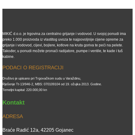
MIKIĆ d.o.o. je trgovina za centralno grijanje i vodovod. U svojoj ponudi ima
preko 1.000 proizvoda iz vlastitog uvoza te najpovoljnije cijene opreme za
grijanje i vodovod, cijevi, bojlere, kotlove na kruta goriva te peći na pelete.
Također, u ponudi možete pronaći radijatore, pumpe i ventile, te kade i tuš
kabine.
PODACI O REGISTRACIJI
Društvo je upisano pri Trgovačkom sudu u Varaždinu,
Rješenje Tt-13/946-2, MBS: 070109104 od 19. ožujka 2013. Godine.
Temeljni kapital: 220.000,00 kn
Kontakt
ADRESA
Braće Radić 12a, 42205 Gojanec