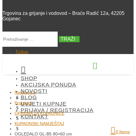
Trgovina za grijanje i vodovod – Braće Radić 12a, 42205
Gojanec
TRAŽI
Follow


SHOP
+385 42 300 288
AKCIJSKA PONUDA
NOVOSTI
Naslovnica
BLOG
$
Proizvodi
UVJETI KUPNJE
$
PRIJAVA / REGISTRACIJA
OPREMA ZA KUPAONICE
KONTAKT
$
KUPAONSKI NAMJEŠTAJ
$
0 Items
OGLEDALO GL-B5 80×60 cm