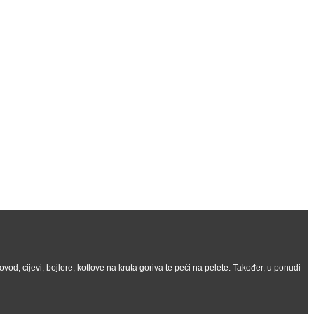
vod, cijevi, bojlere, kotlove na kruta goriva te peći na pelete. Također, u ponudi