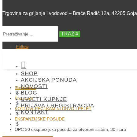
Trgovina za grijanje i vodovod – Braće Radić 12a, 42205 Goj
TRAŽI
Follow

SHOP
AKCIJSKA PONUDA
NOVOSTI
Naslovnica
BLOG
$
Proizvodi
UVJETI KUPNJE
$
PRIJAVA / REGISTRACIJA
KOTLOVI-PEĆI-KAMINI DRVO I PELET
KONTAKT
$
EKSPANZIJSKE POSUDE
$
OPC 30 ekspanzijska posuda za otvoreni sistem, 30 litara