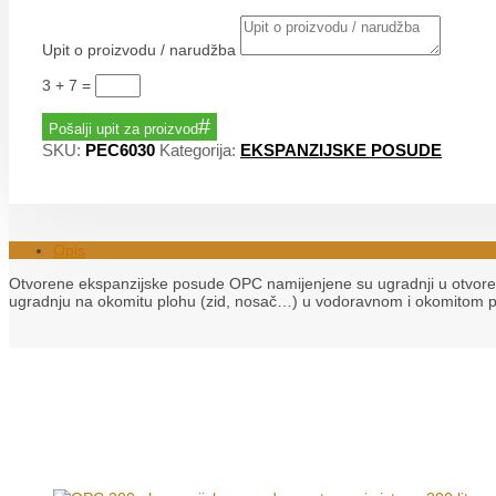
Upit o proizvodu / narudžba
3 + 7
=
Pošalji upit za proizvod
SKU:
PEC6030
Kategorija:
EKSPANZIJSKE POSUDE
Opis
Otvorene ekspanzijske posude OPC namijenjene su ugradnji u otvorene
ugradnju na okomitu plohu (zid, nosač…) u vodoravnom i okomitom pol