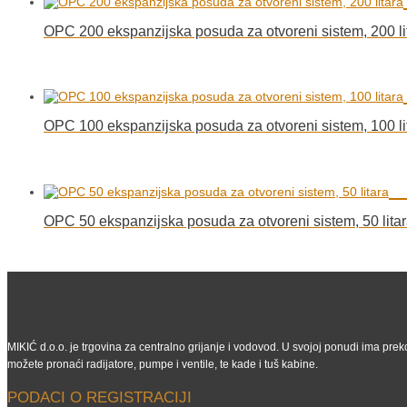
OPC 200 ekspanzijska posuda za otvoreni sistem, 200 li
OPC 100 ekspanzijska posuda za otvoreni sistem, 100 li
OPC 50 ekspanzijska posuda za otvoreni sistem, 50 lita
MIKIĆ d.o.o. je trgovina za centralno grijanje i vodovod. U svojoj ponudi ima preko
možete pronaći radijatore, pumpe i ventile, te kade i tuš kabine.
PODACI O REGISTRACIJI