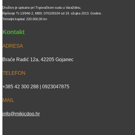
Društvo je upisano pri Trgovačkom sudu u Varaždinu,
Rješenje Tt-13/946-2, MBS: 070109104 od 19. ožujka 2013. Godine.
Temeljni kapital: 220.000,00 kn
Kontakt
ADRESA
Braće Radić 12a, 42205 Gojanec
TELEFON
+385 42 300 288 | 0923047875
MAIL
info@mikicdoo.hr