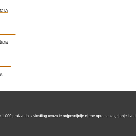
tara
tara
ra
 1.000 proizvoda iz vlastitog uvoza te najpovoljnije cijene opreme za grijanje i vodo