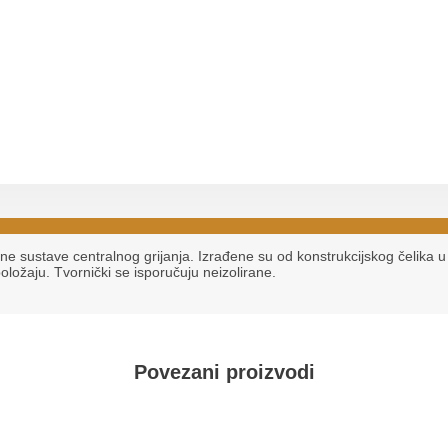
 sustave centralnog grijanja. Izrađene su od konstrukcijskog čelika u
ožaju. Tvornički se isporučuju neizolirane.
Povezani proizvodi