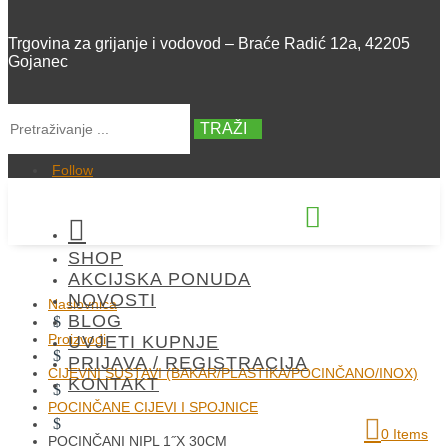
Trgovina za grijanje i vodovod – Braće Radić 12a, 42205
Gojanec
TRAŽI
Follow


SHOP
+385 42 300 288
AKCIJSKA PONUDA
NOVOSTI
Naslovnica
BLOG
$
Proizvodi
UVJETI KUPNJE
$
PRIJAVA / REGISTRACIJA
CIJEVNI SUSTAVI (BAKAR/PLASTIKA/POCINČANO/INOX)
KONTAKT
$
POCINČANE CIJEVI I SPOJNICE
$
0 Items
POCINČANI NIPL 1˝X 30CM