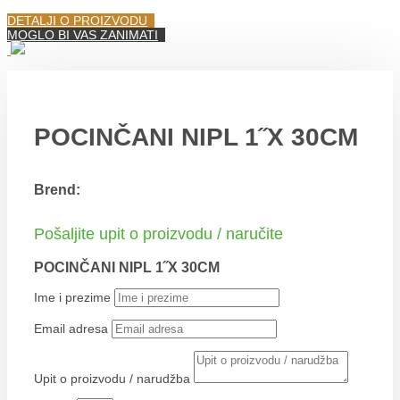
DETALJI O PROIZVODU
MOGLO BI VAS ZANIMATI
POCINČANI NIPL 1˝X 30CM
Brend:
Pošaljite upit o proizvodu / naručite
POCINČANI NIPL 1˝X 30CM
Ime i prezime
Email adresa
Upit o proizvodu / narudžba