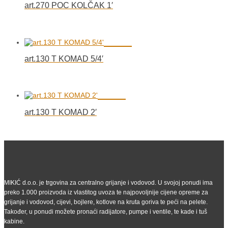
art.270 POC KOLČAK 1′
art.130 T KOMAD 5/4′
art.130 T KOMAD 2′
MIKIĆ d.o.o. je trgovina za centralno grijanje i vodovod. U svojoj ponudi ima
preko 1.000 proizvoda iz vlastitog uvoza te najpovoljnije cijene opreme za
grijanje i vodovod, cijevi, bojlere, kotlove na kruta goriva te peći na pelete.
Također, u ponudi možete pronaći radijatore, pumpe i ventile, te kade i tuš
kabine.