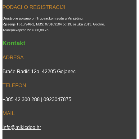
PODACI O REGISTRACIJI
Društvo je upisano pri Trgovačkom sudu u Varaždinu,
Rješenje Tt-13/946-2, MBS: 070109104 od 19. ožujka 2013. Godine.
Temeljni kapital: 220.000,00 kn
Kontakt
ADRESA
Braće Radić 12a, 42205 Gojanec
TELEFON
+385 42 300 288 | 0923047875
MAIL
info@mikicdoo.hr