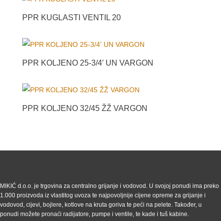
PPR KUGLASTI VENTIL 20
PPR KOLJENO 25-3/4′ UN VARGON
PPR KOLJENO 32/45 ŽŽ VARGON
MIKIĆ d.o.o. je trgovina za centralno grijanje i vodovod. U svojoj ponudi ima preko
1.000 proizvoda iz vlastitog uvoza te najpovoljnije cijene opreme za grijanje i
vodovod, cijevi, bojlere, kotlove na kruta goriva te peći na pelete. Također, u
ponudi možete pronaći radijatore, pumpe i ventile, te kade i tuš kabine.