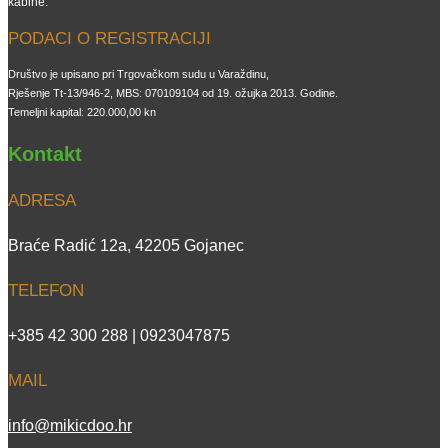
kabine.
PODACI O REGISTRACIJI
Društvo je upisano pri Trgovačkom sudu u Varaždinu,
Rješenje Tt-13/946-2, MBS: 070109104 od 19. ožujka 2013. Godine.
Temeljni kapital: 220.000,00 kn
Kontakt
ADRESA
Braće Radić 12a, 42205 Gojanec
TELEFON
+385 42 300 288 | 0923047875
MAIL
info@mikicdoo.hr