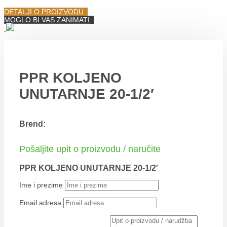
DETALJI O PROIZVODU
MOGLO BI VAS ZANIMATI
PPR KOLJENO
UNUTARNJE 20-1/2′
Brend:
Pošaljite upit o proizvodu / naručite
PPR KOLJENO UNUTARNJE 20-1/2′
Ime i prezime
Email adresa