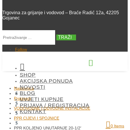
Trgovina za grijanje i vodovod – Braće Radić 12a, 42205
Gojanec
TRAŽI
Follow


SHOP
+385 42 300 288
AKCIJSKA PONUDA
NOVOSTI
Naslovnica
BLOG
$
Proizvodi
UVJETI KUPNJE
$
PRIJAVA / REGISTRACIJA
VODOVODNE I ODVODNE INSTALACIJE
KONTAKT
$
PPR CIJEVI I SPOJNICE
$
0 Items
PPR KOLJENO UNUTARNJE 20-1/2′