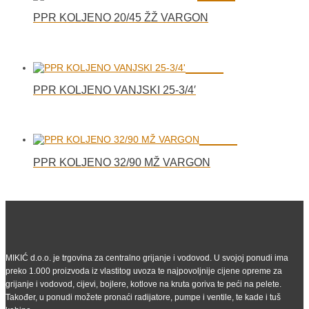
PPR KOLJENO 20/45 ŽŽ VARGON
PPR KOLJENO VANJSKI 25-3/4′
PPR KOLJENO 32/90 MŽ VARGON
MIKIĆ d.o.o. je trgovina za centralno grijanje i vodovod. U svojoj ponudi ima
preko 1.000 proizvoda iz vlastitog uvoza te najpovoljnije cijene opreme za
grijanje i vodovod, cijevi, bojlere, kotlove na kruta goriva te peći na pelete.
Također, u ponudi možete pronaći radijatore, pumpe i ventile, te kade i tuš