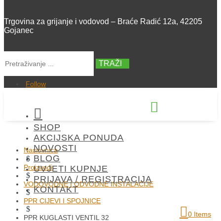
Trgovina za grijanje i vodovod – Braće Radić 12a, 42205
Gojanec
TRAŽI
Follow


SHOP
+385 42 300 288
AKCIJSKA PONUDA
NOVOSTI
Naslovnica
BLOG
$
Proizvodi
UVJETI KUPNJE
$
PRIJAVA / REGISTRACIJA
VODOVODNE I ODVODNE INSTALACIJE
KONTAKT
$
PPR CIJEVI I SPOJNICE
$
0 Items
PPR KUGLASTI VENTIL 32