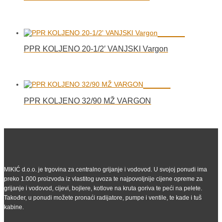
PPR KOLJENO 20-1/2′ VANJSKI Vargon
PPR KOLJENO 32/90 MŽ VARGON
MIKIĆ d.o.o. je trgovina za centralno grijanje i vodovod. U svojoj ponudi ima
preko 1.000 proizvoda iz vlastitog uvoza te najpovoljnije cijene opreme za
grijanje i vodovod, cijevi, bojlere, kotlove na kruta goriva te peći na pelete.
Također, u ponudi možete pronaći radijatore, pumpe i ventile, te kade i tuš
kabine.