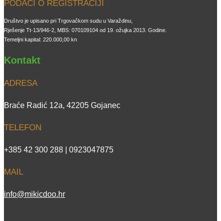
PODACI O REGISTRACIJI
Društvo je upisano pri Trgovačkom sudu u Varaždinu,
Rješenje Tt-13/946-2, MBS: 070109104 od 19. ožujka 2013. Godine.
Temeljni kapital: 220.000,00 kn
Kontakt
ADRESA
Braće Radić 12a, 42205 Gojanec
TELEFON
+385 42 300 288 | 0923047875
MAIL
info@mikicdoo.hr