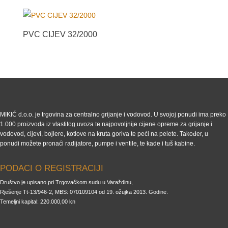
PVC CIJEV 32/2000
MIKIĆ d.o.o. je trgovina za centralno grijanje i vodovod. U svojoj ponudi ima preko
1.000 proizvoda iz vlastitog uvoza te najpovoljnije cijene opreme za grijanje i
vodovod, cijevi, bojlere, kotlove na kruta goriva te peći na pelete. Također, u
ponudi možete pronaći radijatore, pumpe i ventile, te kade i tuš kabine.
PODACI O REGISTRACIJI
Društvo je upisano pri Trgovačkom sudu u Varaždinu,
Rješenje Tt-13/946-2, MBS: 070109104 od 19. ožujka 2013. Godine.
Temeljni kapital: 220.000,00 kn