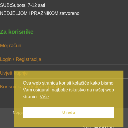
SUB:Subota: 7-12 sati
NEDJELJOM I PRAZNIKOM zatvoreno
Za korisnike
Moj račun
Login / Registracija
Uvjeti kupnje
Ova web stranica koristi kolačiće kako bismo
Korisnička podrška / kontakt
Vam osigurali najbolje iskustvo na našoj web
stranici.
Više
Copyright Mikić d.o.o. 2025. Sva prava zadržana.
U redu
Dizajn by ARTCAT.