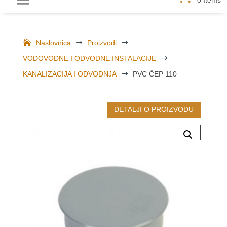
Naslovnica
$
Proizvodi
$
VODOVODNE I ODVODNE INSTALACIJE
$
KANALIZACIJA I ODVODNJA
$
PVC ČEP 110
DETALJI O PROIZVODU
MOGLO BI VAS ZANIMATI