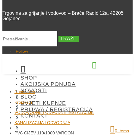
Trgovina za grijanje i vodovod – Braće Radić 12a, 42205
Gojanec
TRAŽI
Follow


SHOP
+385 42 300 288
AKCIJSKA PONUDA
NOVOSTI
Naslovnica
BLOG
$
Proizvodi
UVJETI KUPNJE
$
PRIJAVA / REGISTRACIJA
VODOVODNE I ODVODNE INSTALACIJE
KONTAKT
$
KANALIZACIJA I ODVODNJA
$
0 Items
PVC CIJEV 110/1000 VARGON