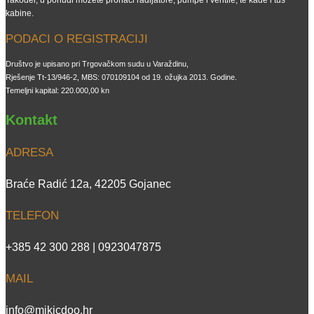
kabine.
PODACI O REGISTRACIJI
Društvo je upisano pri Trgovačkom sudu u Varaždinu,
Rješenje Tt-13/946-2, MBS: 070109104 od 19. ožujka 2013. Godine.
Temeljni kapital: 220.000,00 kn
Kontakt
ADRESA
Braće Radić 12a, 42205 Gojanec
TELEFON
+385 42 300 288 | 0923047875
MAIL
info@mikicdoo.hr