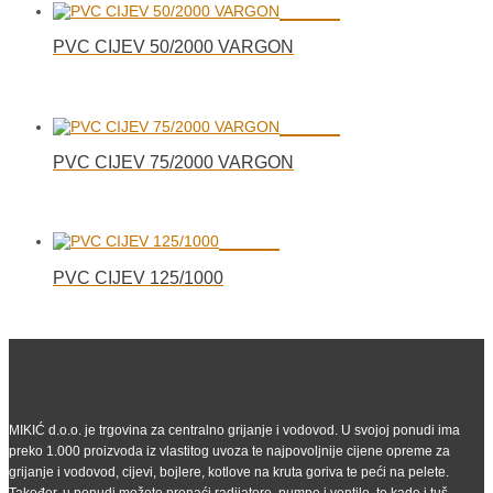
PVC CIJEV 50/2000 VARGON
PVC CIJEV 75/2000 VARGON
PVC CIJEV 125/1000
MIKIĆ d.o.o. je trgovina za centralno grijanje i vodovod. U svojoj ponudi ima
preko 1.000 proizvoda iz vlastitog uvoza te najpovoljnije cijene opreme za
grijanje i vodovod, cijevi, bojlere, kotlove na kruta goriva te peći na pelete.
Također, u ponudi možete pronaći radijatore, pumpe i ventile, te kade i tuš