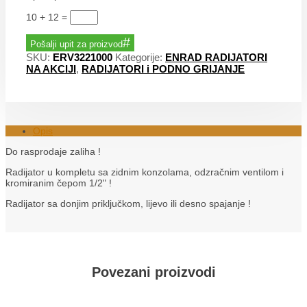
10 + 12
=
Pošalji upit za proizvod
SKU:
ERV3221000
Kategorije:
ENRAD RADIJATORI
NA AKCIJI
,
RADIJATORI i PODNO GRIJANJE
Opis
Do rasprodaje zaliha !
Radijator u kompletu sa zidnim konzolama, odzračnim ventilom i
kromiranim čepom 1/2" !
Radijator sa donjim priključkom, lijevo ili desno spajanje !
Povezani proizvodi