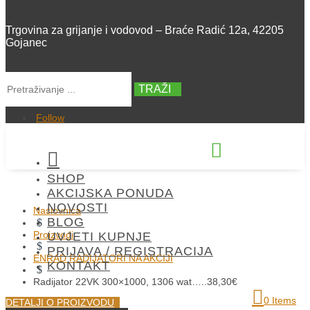
Trgovina za grijanje i vodovod – Braće Radić 12a, 42205
Gojanec
TRAŽI
Follow


SHOP
+385 42 300 288
AKCIJSKA PONUDA
NOVOSTI
Naslovnica
BLOG
$
Proizvodi
UVJETI KUPNJE
$
PRIJAVA / REGISTRACIJA
ENRAD RADIJATORI NA AKCIJI
KONTAKT
$
Radijator 22VK 300×1000, 1306 wat…..38,30€
0 Items
DETALJI O PROIZVODU