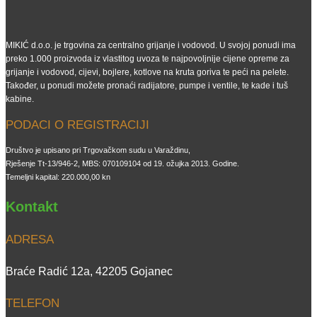
MIKIĆ d.o.o. je trgovina za centralno grijanje i vodovod. U svojoj ponudi ima
preko 1.000 proizvoda iz vlastitog uvoza te najpovoljnije cijene opreme za
grijanje i vodovod, cijevi, bojlere, kotlove na kruta goriva te peći na pelete.
Također, u ponudi možete pronaći radijatore, pumpe i ventile, te kade i tuš
kabine.
PODACI O REGISTRACIJI
Društvo je upisano pri Trgovačkom sudu u Varaždinu,
Rješenje Tt-13/946-2, MBS: 070109104 od 19. ožujka 2013. Godine.
Temeljni kapital: 220.000,00 kn
Kontakt
ADRESA
Braće Radić 12a, 42205 Gojanec
TELEFON