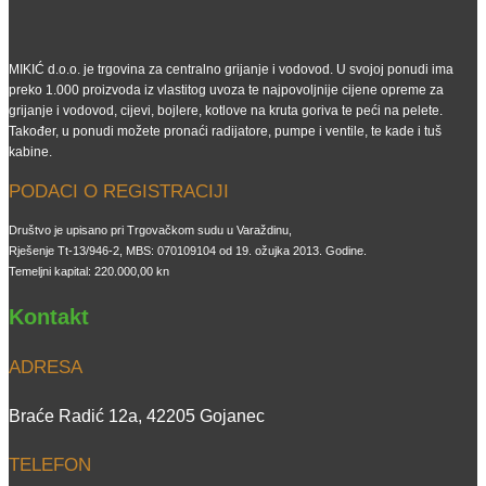
MIKIĆ d.o.o. je trgovina za centralno grijanje i vodovod. U svojoj ponudi ima
preko 1.000 proizvoda iz vlastitog uvoza te najpovoljnije cijene opreme za
grijanje i vodovod, cijevi, bojlere, kotlove na kruta goriva te peći na pelete.
Također, u ponudi možete pronaći radijatore, pumpe i ventile, te kade i tuš
kabine.
PODACI O REGISTRACIJI
Društvo je upisano pri Trgovačkom sudu u Varaždinu,
Rješenje Tt-13/946-2, MBS: 070109104 od 19. ožujka 2013. Godine.
Temeljni kapital: 220.000,00 kn
Kontakt
ADRESA
Braće Radić 12a, 42205 Gojanec
TELEFON