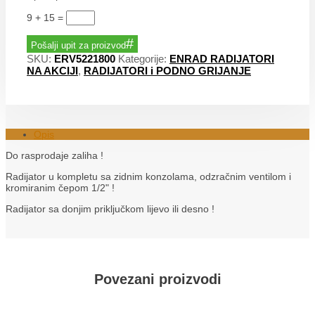
9 + 15
=
Pošalji upit za proizvod
SKU:
ERV5221800
Kategorije:
ENRAD RADIJATORI
NA AKCIJI
,
RADIJATORI i PODNO GRIJANJE
Opis
Do rasprodaje zaliha !
Radijator u kompletu sa zidnim konzolama, odzračnim ventilom i
kromiranim čepom 1/2" !
Radijator sa donjim priključkom lijevo ili desno !
Povezani proizvodi