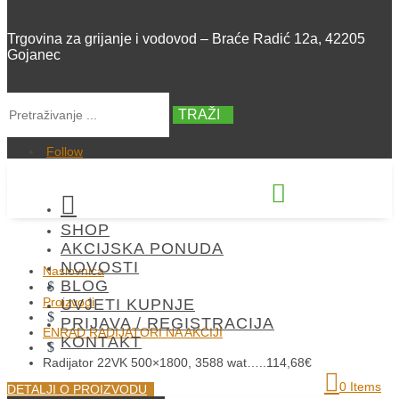
Trgovina za grijanje i vodovod – Braće Radić 12a, 42205
Gojanec
TRAŽI
Follow


SHOP
+385 42 300 288
AKCIJSKA PONUDA
NOVOSTI
Naslovnica
BLOG
$
Proizvodi
UVJETI KUPNJE
$
PRIJAVA / REGISTRACIJA
ENRAD RADIJATORI NA AKCIJI
KONTAKT
$
Radijator 22VK 500×1800, 3588 wat…..114,68€
0 Items
DETALJI O PROIZVODU