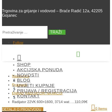
Trgovina za grijanje i vodovod – Braće Radić 12a, 42205
Gojanec
TRAŽI
Follow


SHOP
+385 42 300 288
AKCIJSKA PONUDA
NOVOSTI
Naslovnica
BLOG
$
Proizvodi
UVJETI KUPNJE
$
PRIJAVA / REGISTRACIJA
ENRAD RADIJATORI NA AKCIJI
KONTAKT
$
Radijator 22VK 600×1600, 3714 wat…..110,09€
0 Items
DETALJI O PROIZVODU