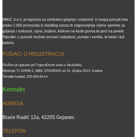
MIKIĆ d.o.o. je trgovina za centralno grijanje i vodovod. U svojoj ponudi ima
preko 1.000 proizvoda iz vlastitog uvoza te najpovoljnije cijene opreme za
grijanje i vodovod, cijevi, bojlere, kotlove na kruta goriva te peći na pelete.
Također, u ponudi možete pronaći radijatore, pumpe i ventile, te kade i tuš
kabine.
PODACI O REGISTRACIJI
Društvo je upisano pri Trgovačkom sudu u Varaždinu,
Rješenje Tt-13/946-2, MBS: 070109104 od 19. ožujka 2013. Godine.
Temeljni kapital: 220.000,00 kn
Kontakt
ADRESA
Braće Radić 12a, 42205 Gojanec
TELEFON