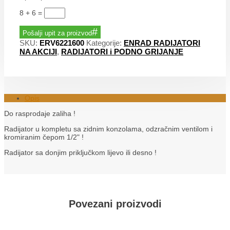
8 + 6
=
Pošalji upit za proizvod
SKU:
ERV6221600
Kategorije:
ENRAD RADIJATORI
NA AKCIJI
,
RADIJATORI i PODNO GRIJANJE
Opis
Do rasprodaje zaliha !
Radijator u kompletu sa zidnim konzolama, odzračnim ventilom i
kromiranim čepom 1/2" !
Radijator sa donjim priključkom lijevo ili desno !
Povezani proizvodi