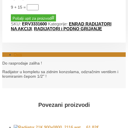
9 + 15
=
Pošalji upit za proizvod
SKU:
ERV3331600
Kategorije:
ENRAD RADIJATORI
NA AKCIJI
,
RADIJATORI i PODNO GRIJANJE
Opis
Do rasprodaje zaliha !
Radijator u kompletu sa zidnim konzolama, odzračnim ventilom i
kromiranim čepom 1/2" !
Povezani proizvodi