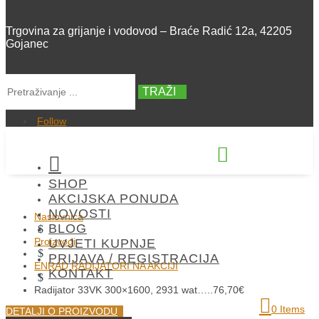
Trgovina za grijanje i vodovod – Braće Radić 12a, 42205
Gojanec
TRAŽI
Follow


SHOP
+385 42 300 288
AKCIJSKA PONUDA
NOVOSTI
Naslovnica
BLOG
$
Proizvodi
UVJETI KUPNJE
$
PRIJAVA / REGISTRACIJA
ENRAD RADIJATORI NA AKCIJI
KONTAKT
$
Radijator 33VK 300×1600, 2931 wat…..76,70€
0 Items
DETALJI O PROIZVODU