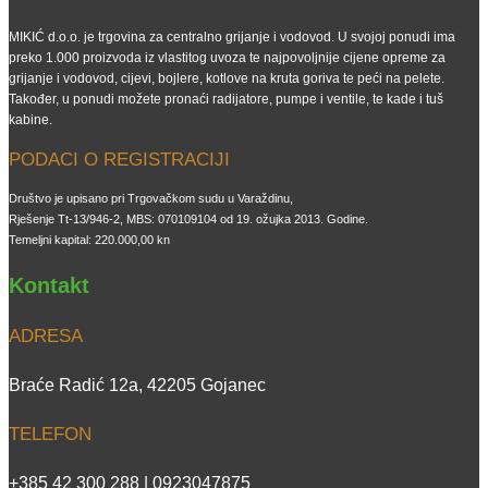
MIKIĆ d.o.o. je trgovina za centralno grijanje i vodovod. U svojoj ponudi ima
preko 1.000 proizvoda iz vlastitog uvoza te najpovoljnije cijene opreme za
grijanje i vodovod, cijevi, bojlere, kotlove na kruta goriva te peći na pelete.
Također, u ponudi možete pronaći radijatore, pumpe i ventile, te kade i tuš
kabine.
PODACI O REGISTRACIJI
Društvo je upisano pri Trgovačkom sudu u Varaždinu,
Rješenje Tt-13/946-2, MBS: 070109104 od 19. ožujka 2013. Godine.
Temeljni kapital: 220.000,00 kn
Kontakt
ADRESA
Braće Radić 12a, 42205 Gojanec
TELEFON
+385 42 300 288 | 0923047875