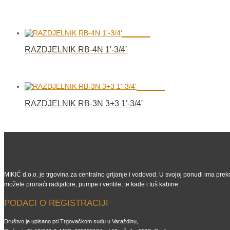
RAZDJELNIK RB-4N 1′-3/4′
RAZDJELNIK RB-3N 3+3 1′-3/4′
MIKIĆ d.o.o. je trgovina za centralno grijanje i vodovod. U svojoj ponudi ima preko
možete pronaći radijatore, pumpe i ventile, te kade i tuš kabine.
PODACI O REGISTRACIJI
Društvo je upisano pri Trgovačkom sudu u Varaždinu,