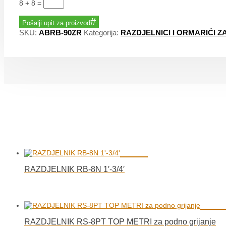
8 + 8
=
Pošalji upit za proizvod
SKU:
ABRB-90ZR
Kategorija:
RAZDJELNICI I ORMARIĆI Z
RAZDJELNIK RB-8N 1′-3/4′
RAZDJELNIK RS-8PT TOP METRI za podno grijanje