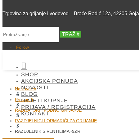
Trgovina za grijanje i vodovod – Braće Radić 12a, 42205 Goj
TRAŽI
Follow

SHOP
AKCIJSKA PONUDA
NOVOSTI
Naslovnica
BLOG
$
Proizvodi
UVJETI KUPNJE
$
PRIJAVA / REGISTRACIJA
RADIJATORI i PODNO GRIJANJE
KONTAKT
$
RAZDJELNICI I ORMARIĆI ZA GRIJANJE
$
RAZDJELNIK S VENTILIMA -9ZR