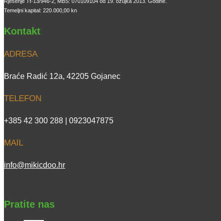
Rješenje Tt-13/946-2, MBS: 070109104 od 19. ožujka 2013. Godine.
Temeljni kapital: 220.000,00 kn
Kontakt
ADRESA
Braće Radić 12a, 42205 Gojanec
TELEFON
+385 42 300 288 | 0923047875
MAIL
info@mikicdoo.hr
Pratite nas