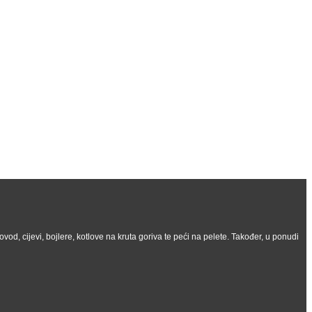
vod, cijevi, bojlere, kotlove na kruta goriva te peći na pelete. Također, u ponudi