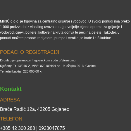
MIKIĆ d.o.o. je trgovina za centralno grijanje i vodovod. U svojoj ponudi ima preko
1.000 proizvoda iz vlastitog uvoza te najpovoljnije cijene opreme za grijanje i
vodovod, cijevi, bojlere, kotlove na kruta goriva te peći na pelete. Također, u
ponudi možete pronaći radijatore, pumpe i ventile, te kade i tuš kabine.
PODACI O REGISTRACIJI
Društvo je upisano pri Trgovačkom sudu u Varaždinu,
Rješenje Tt-13/946-2, MBS: 070109104 od 19. ožujka 2013. Godine.
Temeljni kapital: 220.000,00 kn
Kontakt
ADRESA
Braće Radić 12a, 42205 Gojanec
TELEFON
+385 42 300 288 | 0923047875