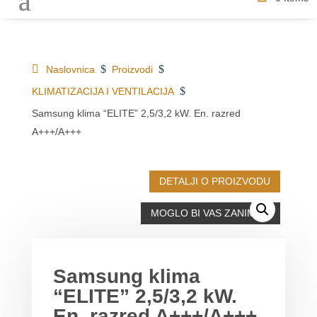
$
$
Naslovnica
Proizvodi
$
KLIMATIZACIJA I VENTILACIJA
Samsung klima “ELITE” 2,5/3,2 kW. En. razred
A+++/A+++
DETALJI O PROIZVODU
MOGLO BI VAS ZANIMATI
Samsung klima
“ELITE” 2,5/3,2 kW.
En. razred A+++/A+++