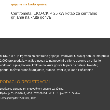
Centrometal EKO-CK P 25 kW kotao za centralno
grijanje na kruta goriva
MIKIĆ d.o.o. je trgovina za centralno grijanje i vodovod. U svojoj ponudi ima preko
1.000 proizvoda iz vlastitog uvoza te najpovoljnije cijene opreme za grijanje i
vodovod, cijevi, bojlere, kotlove na kruta goriva te peći na pelete. Također, u
ponudi možete pronaći radijatore, pumpe i ventile, te kade i tuš kabine.
PODACI O REGISTRACIJI
Društvo je upisano pri Trgovačkom sudu u Varaždinu,
Rješenje Tt-13/946-2, MBS: 070109104 od 19. ožujka 2013. Godine.
Temeljni kapital: 220.000,00 kn