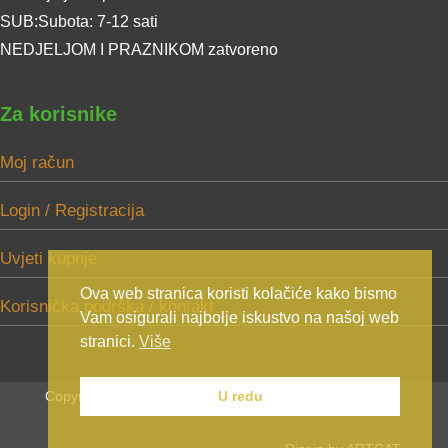
SUB:Subota: 7-12 sati
NEDJELJOM I PRAZNIKOM zatvoreno
Za korisnike
Moj račun
Login / Registracija
Uvjeti kupnje
Ova web stranica koristi kolačiće kako bismo
Korisnička podrška / kontakt
Vam osigurali najbolje iskustvo na našoj web
stranici.
Više
Copyright Mikić d.o.o. 2025. Sva prava zadržana.
U redu